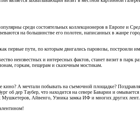
тин является захватывающий визит в местной картинной галере
 популярны среди состоятельных коллекционеров в Европе и Сре
азвеваются на большинстве его полотен, написанных в жанре го
как первые пути, по которым двигались паровозы, построили им
ство неизвестных и интересных фактов, станет визит в парк ра
ионам, горкам, пещерам и сказочным мостикам.
ое кино? А мечтали побывать на съемочной площадке? Поздравляе
г об дер Таубер, что находится на севере Баварии и омывается
 Мушкетеров, Айвенго, Узника замка ИФ и многих других лент.
Валентином!