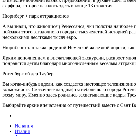
В качестве дополнительных предложений, в рукаве Сант Вален
фарфора, которое началось здесь в конце 13 столетия.
Нюрнберг + парк аттракционов
А вы знали, что живописец Ренессанса, чьи полотна наиболее
пейзажи этого загадочного города с тысячелетней историей р
несколькими десятками тысяч евро.
Нюрнберг стал также родиной Немецкой железной дороги, так 
Ярким дополнением к впечатляющей экскурсии, раскроет множе
понравятся детям благодаря многочисленным веселым аттракц
Ротенбург об дер Таубер
Вы когда-нибудь видели, как создается настоящее телевизионн
возможность. Сказочные ландшафты небольшого города Ротенбур
всему миру. Именно здесь родились захватывающие кадры Трех
Выбирайте яркие впечатления от путешествий вместе с Сант 
Испания
Италия