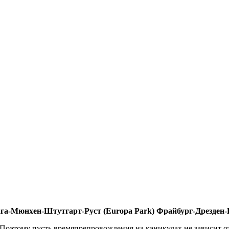
га-Мюнхен-Штутгарт-Руст (Europa Park) Фрайбург-Дрезден
Поэтому пусть времяпрепровождения на каникулах не зависит от