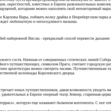
одов, окрестностей, известных в Европе развлекательных компл
ощущений, которыми можно наполнять свой неповторимый марш
е Карловы Вары, поймать волну драйва в Нюрнбергском парка а
же ждет любопытную и непоседливого малыша.
ей набережной Вислы - прекрасный способ перевести дыхание п
го своего гостя. Начиная от совершенных готических линий Соб
. Много путешествующих, символом Праги, считают городскую р
рение архитектуры можно смотреть часами. Путешественникам та
ичественной колоннады Королевского дворца.
встречает юных путешественников, давая возможность увидеть ма
ых удивительных в Европе оперный театр Земпер, старинная цер
 терраса», которую еще называют балконом континента. С нее о