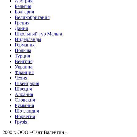
Австрия
Бельгия
Болгария
Великобритания
Греция
Дания
Школьный тур Мальта
Нидерланды
Германия
Польша
Турция
Венгрия
Украина
Франция
Чехия
Швейцария
Швеция
Албания
Словакия
Румыния
Шотландия
Норвегия
Грузія
2000 г. ООО «Сант Валентин»