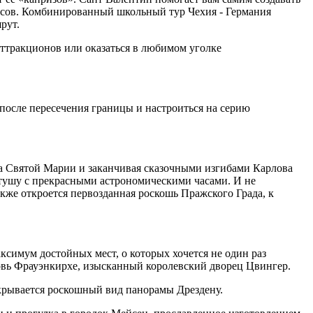
ексов. Комбинированный школьный тур Чехия - Германия
рут.
ттракционов или оказаться в любимом уголке
осле пересечения границы и настроиться на серию
ора Святой Марии и заканчивая сказочными изгибами Карлова
атушу с прекрасными астрономическими часами. И не
кже откроется первозданная роскошь Пражского Града, к
ксимум достойных мест, о которых хочется не один раз
ковь Фрауэнкирхе, изысканный королевский дворец Цвингер.
ткрывается роскошный вид панорамы Дрездену.