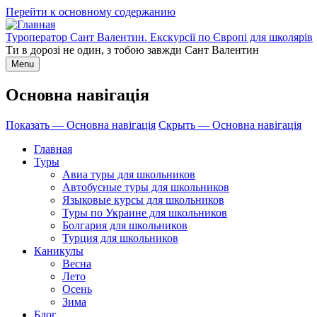
Перейти к основному содержанию
Туроператор Сант Валентин. Екскурсії по Європі для школярів
Ти в дорозі не один, з тобою завжди Сант Валентин
Menu
Основна навігація
Показать — Основна навігація
Скрыть — Основна навігація
Главная
Туры
Авиа туры для школьников
Автобусные туры для школьников
Языковые курсы для школьников
Туры по Украине для школьников
Болгария для школьников
Турция для школьников
Каникулы
Весна
Лето
Осень
Зима
Блог