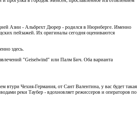
и и прогулка в городок Мейсен, прославленное изготовлением
дней Азии - Альбрехт Дюрер - родился в Нюрнберге. Именно
родских пейзажей. Их оригиналы сегодня оцениваются
енно здесь.
звлечений "Geiselwind" или Палм Бич. Оба варианта
м втури Чехия-Германия, от Сант Валентина, у вас будет такая
 водами реки Таубер - вдохновляет режиссеров и операторов по