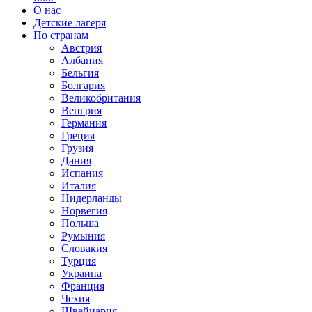
О нас
Детские лагеря
По странам
Австрия
Албания
Бельгия
Болгария
Великобритания
Венгрия
Германия
Греция
Грузия
Дания
Испания
Италия
Нидерланды
Норвегия
Польша
Румыния
Словакия
Турция
Украина
Франция
Чехия
Швейцария