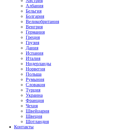
Австрия
Албания
Бельгия
Болгария
Великобритания
Венгрия
Германия
Греция
Грузия
Дания
Испания
Италия
Нидерланды
Норвегия
Польша
Румыния
Словакия
Турция
Украина
Франция
Чехия
Швейцария
Швеция
Шотландия
Контакты