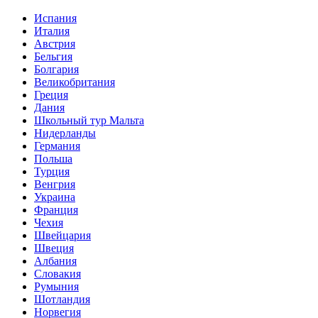
Испания
Италия
Австрия
Бельгия
Болгария
Великобритания
Греция
Дания
Школьный тур Мальта
Нидерланды
Германия
Польша
Турция
Венгрия
Украина
Франция
Чехия
Швейцария
Швеция
Албания
Словакия
Румыния
Шотландия
Норвегия