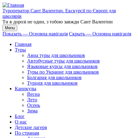
Перейти
к
Туроператор Сант Валентин. Екскурсії по Європі для
основному
школярів
содержанию
Ти в дорозі не один, з тобою завжди Сант Валентин
Menu
Показать — Основна навігація
Скрыть — Основна навігація
Основна
Главная
навігація
Туры
Авиа туры для школьников
Автобусные туры для школьников
Языковые курсы для школьников
Туры по Украине для школьников
Болгария для школьников
Турция для школьников
Каникулы
Весна
Лето
Осень
Зима
Блог
О нас
Детские лагеря
По странам