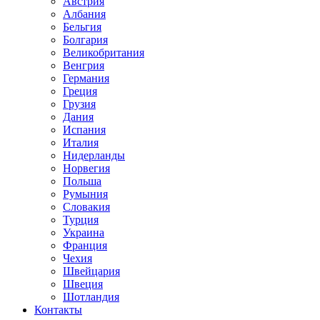
Австрия
Албания
Бельгия
Болгария
Великобритания
Венгрия
Германия
Греция
Грузия
Дания
Испания
Италия
Нидерланды
Норвегия
Польша
Румыния
Словакия
Турция
Украина
Франция
Чехия
Швейцария
Швеция
Шотландия
Контакты