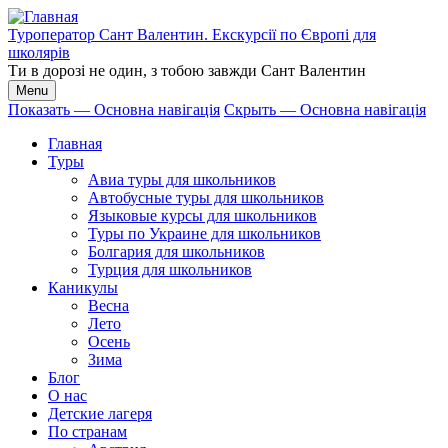
Перейти
к
Туроператор Сант Валентин. Екскурсії по Європі для
основному
школярів
содержанию
Ти в дорозі не один, з тобою завжди Сант Валентин
Menu
Показать — Основна навігація
Скрыть — Основна навігація
Основна
Главная
навігація
Туры
Авиа туры для школьников
Автобусные туры для школьников
Языковые курсы для школьников
Туры по Украине для школьников
Болгария для школьников
Турция для школьников
Каникулы
Весна
Лето
Осень
Зима
Блог
О нас
Детские лагеря
По странам