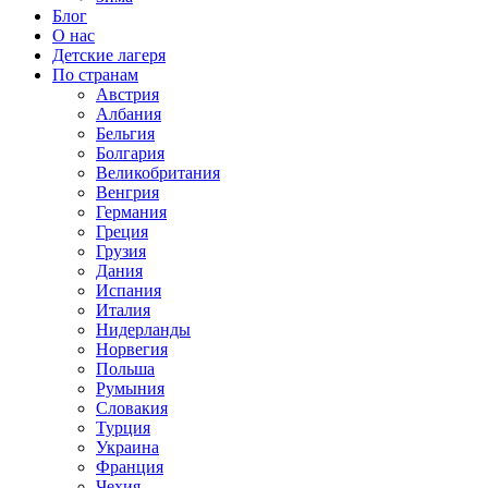
Блог
О нас
Детские лагеря
По странам
Австрия
Албания
Бельгия
Болгария
Великобритания
Венгрия
Германия
Греция
Грузия
Дания
Испания
Италия
Нидерланды
Норвегия
Польша
Румыния
Словакия
Турция
Украина
Франция
Чехия