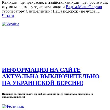
Канікули - це прекрасно, а італійські канікули - це просто мрія,
яку ми мали змогу здійснити завдяки
Вадим-Мила Стаучан
туроператору СантВалентин! Наша подорож - це чудові…
Читати
ИНФОРМАЦИЯ НА САЙТЕ
АКТУАЛЬНА ВЫКЛЮЧИТЕЛЬНО
НА УКРАИНСКОЙ ВЕРСИИ!
Просимо звернути увагу, що інформація на сайті актуальна виключно на
українській версії!