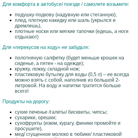
Для комфорта в автобусе/ поезде / самолете возьмите:
подушку-подкову (надувную или стеганную),
плед, плотную накидку или шаль (укрылся и
дремлешь),
плотные носки или мягкие тапочки (едешь, а ноги
отдыхают)
Для «перекусов на ходу» не забудьте:
полотняную салфетку (будет меньше крошек на
сиденье, а пятен - на одежде);
кружку, ложку, складной нож;
пластиковую бутылку для воды (0,5 л) – ее всегда
можно взять с собой, наполнив из большой 2-
литровой. Н
а воду и напитки тратится больше
всего!
Продукты на дорогу:
сухие печенье /галеты/ бисквиты, чипсы;
сухарики, орешки;
сухофрукты (изюм, курагу, финики промойте и
просушите),
мед/ сгущенное молоко в тюбике/ пластиковой