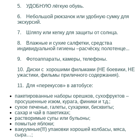
5.
УДОБНУЮ лёгкую обувь.
6.
Небольшой рюкзачок или удобную сумку для
экскурсий.
7.
Шляпу или кепку для защиты от солнца.
8.
Влажные и сухие салфетки, средства
индивидуальной гигиены –расчёску, полотенце...
9.
Фотоаппараты, камеры, телефоны.
10.
Диски с хорошими фильмами (НЕ боевики, НЕ
ужастики, фильмы приличного содержания).
11.
Для «перекусов» в автобусе:
пакетированные наборы орешков, сухофруктов –
просушенные изюм, курага, финики и т.д.;
сухое печенье, галеты, сухарики, бисквиты;
сахар и чай в пакетиках;
растворимые супы или бульоны;
помытые яблоки;
вакуумные(!!!) упаковки хорошей колбасы, мяса,
сыра…;