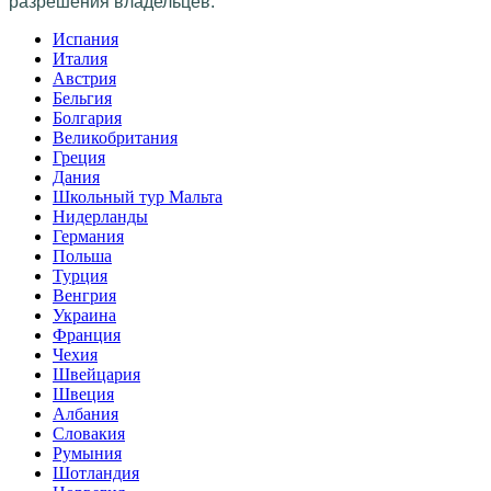
разрешения владельцев.
Испания
Италия
Австрия
Бельгия
Болгария
Великобритания
Греция
Дания
Школьный тур Мальта
Нидерланды
Германия
Польша
Турция
Венгрия
Украина
Франция
Чехия
Швейцария
Швеция
Албания
Словакия
Румыния
Шотландия