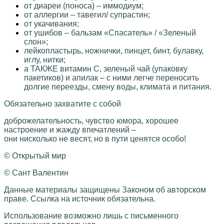
от диареи (поноса) – иммодиум;
от аллергии – тавегил/ супрастин;
от укачивания;
от ушибов – бальзам «Спасатель» / «Зеленый
слон»;
лейкопластырь, ножнички, пинцет, бинт, булавку,
иглу, нитки;
а ТАКЖЕ витамин С, зеленый чай (упаковку
пакетиков) и апилак – с ними легче переносить
долгие переезды, смену воды, климата и питания.
Обязательно захватите с собой
доброжелательность, чувство юмора, хорошее
настроение и жажду впечатлений –
они нисколько не весят, но в пути ценятся особо!
© Открытый мир
© Сант Валентин
Данные материалы защищены Законом об авторском
праве. Ссылка на источник обязательна.
Использование возможно лишь с письменного