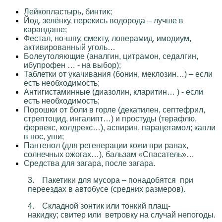
Лейкопластырь, бинтик;
Йод, зелёнку, перекись водорода – лучше в
карандаше;
Фестал, но-шпу, смекту, лоперамид, имодиум,
активированный уголь…
Болеутоляющие (аналгин, цитрамон, седалгин,
ибупрофен … - на выбор);
Таблетки от укачивания (бонин, меклозин…) – если
есть необходимость;
Антигистаминные (диазолин, кларитин… ) - если
есть необходимость;
Порошки от боли в горле (декатилен, септефрил,
стрептоцид, ингалипт…) и простуды (терафлю,
фервекс, колдрекс…), аспирин, парацетамол; капли
в нос, уши;
Пантенол (для регенерации кожи при ранах,
солнечных ожогах…), бальзам «Спасатель»…
Средства для загара, после загара.
3.
Пакетики для мусора – понадобятся при
переездах в автобусе (средних размеров).
4.
Складной зонтик или тонкий плащ-
накидку;
свитер или ветровку на случай непогоды.