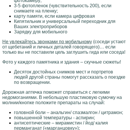
фотокамеру;
3-5 фотопленок (чувствительность 200), если
снимаете на пленку;
карту памяти, если камера цифровая
Кипятильник и универсальный переходник для
Ваших электроприборов
Зарядку для мобильного
Не увлекайтесь звонками по мобильному
(соседи устают
от щебетаний и личных деталей говорящего)… если
только вы не поставили цель заглушить гида или соседа!
Фото у каждого памятника и здания – скучные сюжеты!
Десяток достойных снимков мест и портретов
людей другой страны помогут рассказать о поездке
по возвращении.
Дорожная аптечка
поможет справиться с легкими
недомоганиями. В небольшую пластиковую сумочку на
молнии/кнопке положите препараты на случай:
головной боли – анальгин/ спазмалгон / цитрамон;
повышенной температуры - аспирин;
антисептические – мирамистин / йод/ калия
перманганат («марганцовку»);