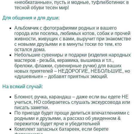
«необкатанные», пусть и модные, туфли/ботинки: в
тесной обуви тесен мир!
Для общения и для души:
Альбомчик с фотографиями родных и вашего
города или поселка, любимых котов, собак и прочей
живности, живущих с вами, выручит при знакомстве
с новыми друзьями и в минуты тоски по тем, кто
остался дома.
Небольшие сувениры и подарки (изделия народных
мастеров - резьба, керамика, вышивка и т.п.,
брелоки, флажки, сувенирные ручки) для ваших
новых приятелей – НЕДОРОГИЕ, НЕБОЛЬШИЕ, но
«душевные» – добавят приятных эмоций.
На всякий случай:
Блокнот, ручка, карандаш – даже если вы едете НЕ
учиться, НО собираетесь слушать экскурсовода или
писать заметки.
По приезде будет проще делиться впечатлениями с
родными и друзьями, а рассказ об увиденном &
пережитом будет ярче и убедительней
Комплект запасных батареек, если берете