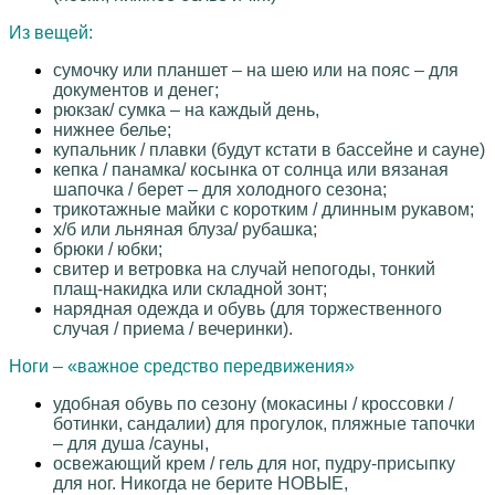
Из вещей:
сумочку или планшет – на шею или на пояс – для
документов и денег;
рюкзак/ сумка – на каждый день,
нижнее белье;
купальник / плавки (будут кстати в бассейне и сауне)
кепка / панамка/ косынка от солнца или вязаная
шапочка / берет – для холодного сезона;
трикотажные майки с коротким / длинным рукавом;
х/б или льняная блуза/ рубашка;
брюки / юбки;
свитер и ветровка на случай непогоды, тонкий
плащ-накидка или складной зонт;
нарядная одежда и обувь (для торжественного
случая / приема / вечеринки).
Ноги – «важное средство передвижения»
удобная обувь по сезону (мокасины / кроссовки /
ботинки, сандалии) для прогулок, пляжные тапочки
– для душа /сауны,
освежающий крем / гель для ног, пудру-присыпку
для ног. Никогда не берите НОВЫЕ,