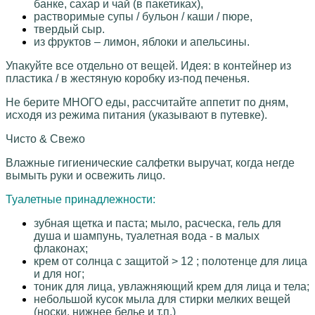
банке, сахар и чай (в пакетиках),
растворимые супы / бульон / каши / пюре,
твердый сыр.
из фруктов – лимон, яблоки и апельсины.
Упакуйте все отдельно от вещей.
Идея:
в контейнер из
пластика / в жестяную коробку из-под печенья.
Не берите МНОГО еды, рассчитайте аппетит по дням,
исходя из режима питания (указывают в путевке).
Чисто & Свежо
Влажные гигиенические салфетки выручат, когда негде
вымыть руки и освежить лицо.
Туалетные принадлежности:
зубная щетка и паста; мыло, расческа, гель для
душа и шампунь, туалетная вода - в малых
флаконах;
крем от солнца с защитой > 12 ; полотенце для лица
и для ног;
тоник для лица, увлажняющий крем для лица и тела;
небольшой кусок мыла для стирки мелких вещей
(носки, нижнее белье и т.п.)