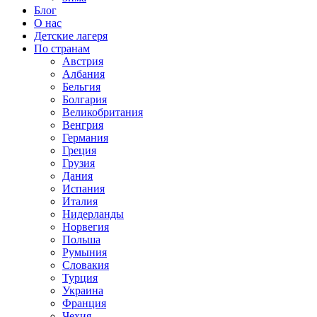
Блог
О нас
Детские лагеря
По странам
Австрия
Албания
Бельгия
Болгария
Великобритания
Венгрия
Германия
Греция
Грузия
Дания
Испания
Италия
Нидерланды
Норвегия
Польша
Румыния
Словакия
Турция
Украина
Франция
Чехия