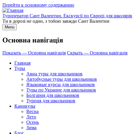
Перейти к основному содержанию
Туроператор Сант Валентин. Екскурсії по Європі для школярів
Ти в дорозі не один, з тобою завжди Сант Валентин
Menu
Основна навігація
Показать — Основна навігація
Скрыть — Основна навігація
Главная
Туры
Авиа туры для школьников
Автобусные туры для школьников
Языковые курсы для школьников
Туры по Украине для школьников
Болгария для школьников
Турция для школьников
Каникулы
Весна
Лето
Осень
Зима
Блог