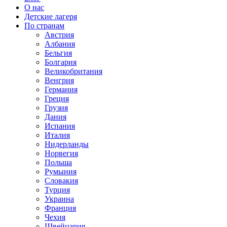
О нас
Детские лагеря
По странам
Австрия
Албания
Бельгия
Болгария
Великобритания
Венгрия
Германия
Греция
Грузия
Дания
Испания
Италия
Нидерланды
Норвегия
Польша
Румыния
Словакия
Турция
Украина
Франция
Чехия
Швейцария