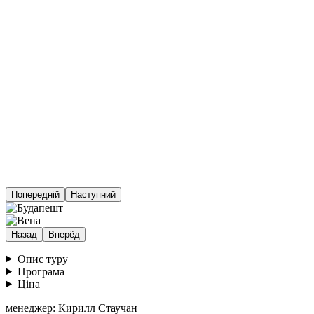
Попередній
Наступний
Назад
Вперёд
Опис туру
Програма
Ціна
менеджер: Кирилл Стаучан