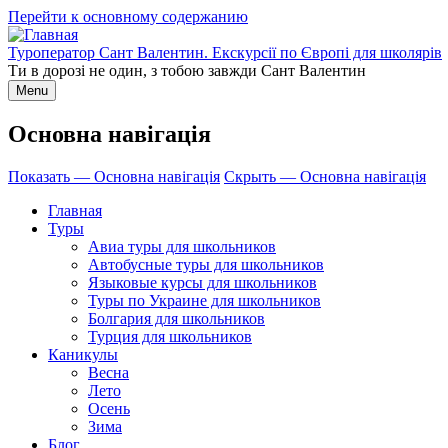
Перейти к основному содержанию
Туроператор Сант Валентин. Екскурсії по Європі для школярів
Ти в дорозі не один, з тобою завжди Сант Валентин
Menu
Основна навігація
Показать — Основна навігація
Скрыть — Основна навігація
Главная
Туры
Авиа туры для школьников
Автобусные туры для школьников
Языковые курсы для школьников
Туры по Украине для школьников
Болгария для школьников
Турция для школьников
Каникулы
Весна
Лето
Осень
Зима
Блог