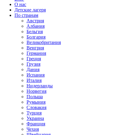
О нас
Детские лагеря
По странам
Австрия
Албания
Бельгия
Болгария
Великобритания
Венгрия
Германия
Греция
Грузия
Дания
Испания
Италия
Нидерланды
Норвегия
Польша
Румыния
Словакия
Турция
Украина
Франция
Чехия
Швейцария