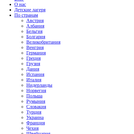
О нас
Детские лагеря
По странам
Австрия
Албания
Бельгия
Болгария
Великобритания
Венгрия
Германия
Греция
Грузия
Дания
Испания
Италия
Нидерланды
Норвегия
Польша
Румыния
Словакия
Турция
Украина
Франция
Чехия
Швейцария