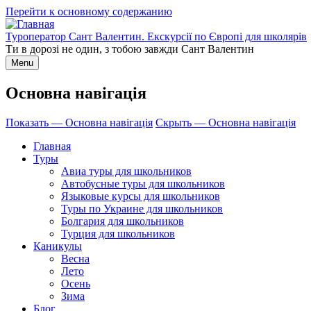
Перейти к основному содержанию
Туроператор Сант Валентин. Екскурсії по Європі для школярів
Ти в дорозі не один, з тобою завжди Сант Валентин
Menu
Основна навігація
Показать — Основна навігація
Скрыть — Основна навігація
Главная
Туры
Авиа туры для школьников
Автобусные туры для школьников
Языковые курсы для школьников
Туры по Украине для школьников
Болгария для школьников
Турция для школьников
Каникулы
Весна
Лето
Осень
Зима
Блог