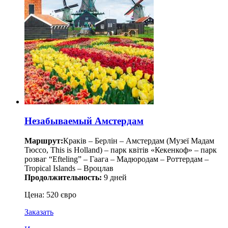
Незабываемый Амстердам
Маршрут:
Краків – Берлін – Амстердам (Музеї Мадам
Тюссо, This is Holland) – парк квітів «Кекенкоф» – парк
розваг “Efteling” – Гаага – Мадюродам – Роттердам –
Tropical Islands – Вроцлав
Продолжительность:
9 дней
Цена: 520 євро
Заказать