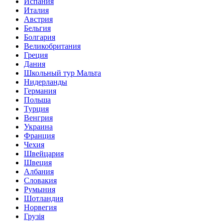
Испания
Италия
Австрия
Бельгия
Болгария
Великобритания
Греция
Дания
Школьный тур Мальта
Нидерланды
Германия
Польша
Турция
Венгрия
Украина
Франция
Чехия
Швейцария
Швеция
Албания
Словакия
Румыния
Шотландия
Норвегия
Грузія