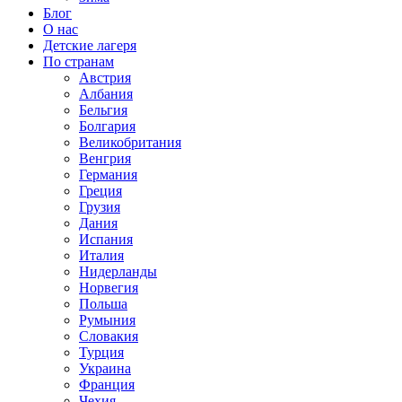
Блог
О нас
Детские лагеря
По странам
Австрия
Албания
Бельгия
Болгария
Великобритания
Венгрия
Германия
Греция
Грузия
Дания
Испания
Италия
Нидерланды
Норвегия
Польша
Румыния
Словакия
Турция
Украина
Франция
Чехия