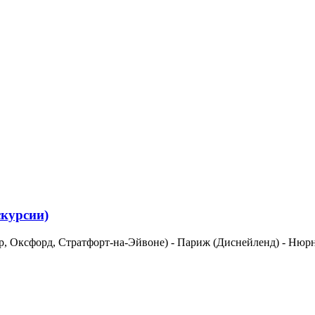
скурсии)
ор, Оксфорд, Стратфорт-на-Эйвоне) - Париж (Диснейленд) - Нюр