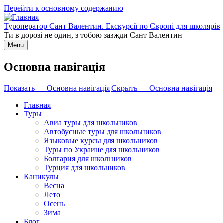
Перейти к основному содержанию
Туроператор Сант Валентин. Екскурсії по Європі для школярів
Ти в дорозі не один, з тобою завжди Сант Валентин
Menu
Основна навігація
Показать — Основна навігація
Скрыть — Основна навігація
Главная
Туры
Авиа туры для школьников
Автобусные туры для школьников
Языковые курсы для школьников
Туры по Украине для школьников
Болгария для школьников
Турция для школьников
Каникулы
Весна
Лето
Осень
Зима
Блог