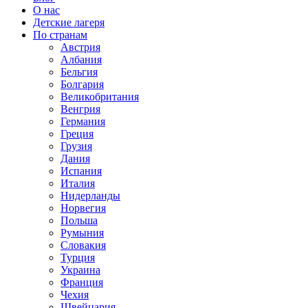
О нас
Детские лагеря
По странам
Австрия
Албания
Бельгия
Болгария
Великобритания
Венгрия
Германия
Греция
Грузия
Дания
Испания
Италия
Нидерланды
Норвегия
Польша
Румыния
Словакия
Турция
Украина
Франция
Чехия
Швейцария