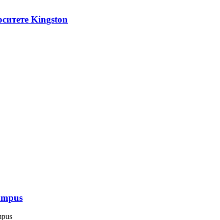
ситете Kingston
Campus
mpus