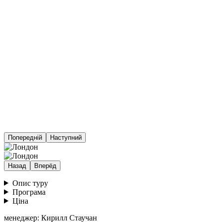
Попередній
Наступний
Назад
Вперёд
Опис туру
Програма
Ціна
менеджер: Кирилл Стаучан