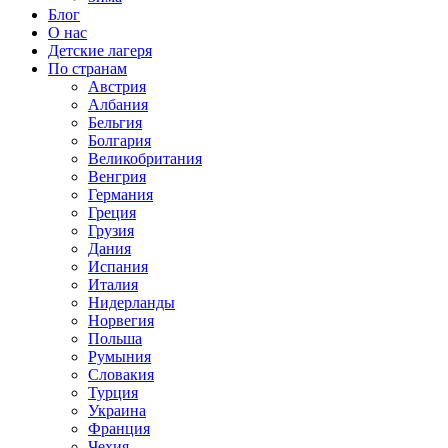
Блог
О нас
Детские лагеря
По странам
Австрия
Албания
Бельгия
Болгария
Великобритания
Венгрия
Германия
Греция
Грузия
Дания
Испания
Италия
Нидерланды
Норвегия
Польша
Румыния
Словакия
Турция
Украина
Франция
Чехия