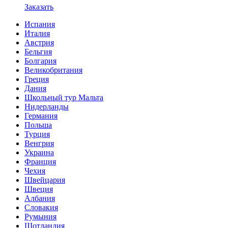
Заказать
Испания
Италия
Австрия
Бельгия
Болгария
Великобритания
Греция
Дания
Школьный тур Мальта
Нидерланды
Германия
Польша
Турция
Венгрия
Украина
Франция
Чехия
Швейцария
Швеция
Албания
Словакия
Румыния
Шотландия