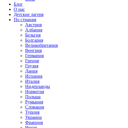
Блог
О нас
Детские лагеря
По странам
Австрия
Албания
Бельгия
Болгария
Великобритания
Венгрия
Германия
Греция
Грузия
Дания
Испания
Италия
Нидерланды
Норвегия
Польша
Румыния
Словакия
Турция
Украина
Франция
Чехия