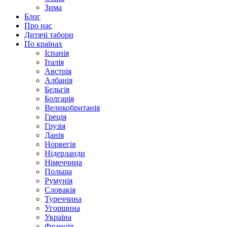
Зима
Блог
Про нас
Дитячі табори
По країнах
Іспанія
Італія
Австрія
Албанія
Бельгія
Болгарія
Великобританія
Греція
Грузія
Данія
Норвегія
Нідерланди
Німеччина
Польща
Румунія
Словакія
Туреччина
Угорщина
Україна
Франція