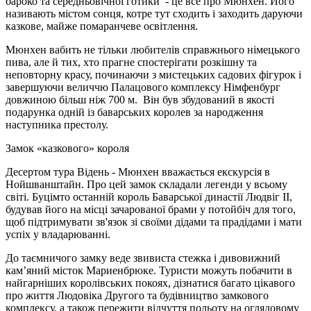
бароко та середньовічної готики - це все про Мюнхен. Його
називають містом сонця, котре тут сходить і заходить даруючи
казкове, майже помаранчеве освітлення.
Мюнхен вабить не тільки любителів справжнього німецького
пива, але й тих, хто прагне спостерігати розкішну та
неповторну красу, починаючи з мистецьких садових фігурок і
завершуючи величчю Палацового комплексу Німфенбург
довжиною більш ніж 700 м. Він був збудований в якості
подарунка одній із баварських королев за народження
наступника престолу.
Замок «казкового» короля
Десертом тура Відень - Мюнхен вважається екскурсія в
Нойшванштайн. Про цей замок складали легенди у всьому
світі. Буцімто останній король Баварської династії Людвіг II,
будував його на місці зачарованої брами у потойбіч для того,
щоб підтримувати зв'язок зі своїми дідами та прадідами і мати
успіх у владарюванні.
До таємничого замку веде звивиста стежка і дивовижний
кам’яний місток Мариенбрюке. Туристи можуть побачити в
найгарніших королівських покоях, дізнатися багато цікавого
про життя Людовіка Другого та будівництво замкового
комплексу, а також пережити відчуття польоту на оглядовому