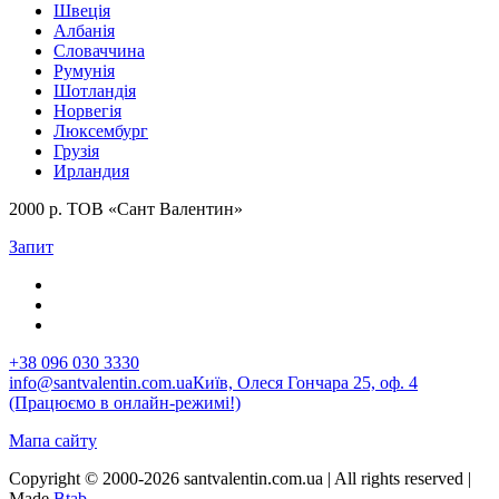
Швеція
Албанія
Словаччина
Румунія
Шотландія
Норвегія
Люксембург
Грузія
Ирландия
2000 р. ТОВ «Сант Валентин»
Запит
+38 096 030 3330
info@santvalentin.com.ua
Київ, Олеся Гончара 25, оф. 4
(Працюємо в онлайн-режимі!)
Мапа сайту
Copyright © 2000-2026 santvalentin.com.ua | All rights reserved |
Made
Btab