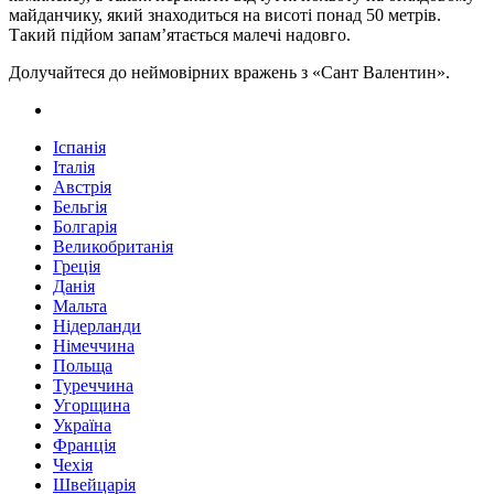
майданчику, який знаходиться на висоті понад 50 метрів.
Такий підйом запам’ятається малечі надовго.
Долучайтеся до неймовірних вражень з «Сант Валентин».
Іспанія
Італія
Австрія
Бельгія
Болгарія
Великобританія
Греція
Данія
Мальта
Нідерланди
Німеччина
Польща
Туреччина
Угорщина
Україна
Франція
Чехія
Швейцарія