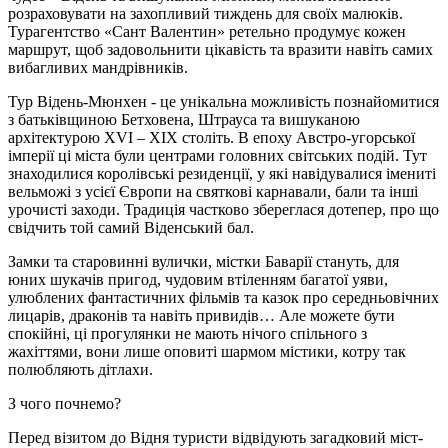
розраховувати на захопливий тиждень для своїх малюків.
Турагентство «Сант Валентин» ретельно продумує кожен
маршрут, щоб задовольнити цікавість та вразити навіть самих
вибагливих мандрівників.
Тур Відень-Мюнхен - це унікальна можливість познайомитися
з батьківщиною Бетховена, Штрауса та вишуканою
архітектурою XVI – XIX століть. В епоху Австро-угорської
імперії ці міста були центрами головних світських подій. Тут
знаходилися королівські резиденції, у які навідувалися імениті
вельможі з усієї Європи на святкові карнавали, бали та інші
урочисті заходи. Традиція частково збереглася дотепер, про що
свідчить той самий Віденський бал.
Замки та старовинні вулички, містки Баварії стануть, для
юних шукачів пригод, чудовим втіленням багатої уяви,
улюблених фантастичних фільмів та казок про середньовічних
лицарів, драконів та навіть привидів… Але можете бути
спокійні, ці прогулянки не мають нічого спільного з
жахіттями, вони лише оповиті шармом містики, котру так
полюбляють дітлахи.
З чого почнемо?
Перед візитом до Відня туристи відвідують загадковий міст-