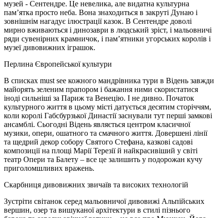
музей - Сентендре. Це невелика, але видатна культурна
пам’ятка просто неба. Вона знаходиться в закруті Дунаю і
зовнішнім нагадує ілюстрації казок. В Сентендре доволі
мирно вживаються і динозаври в людський зріст, і мальовничі
ряди сувенірних крамничок, і пам’ятники угорських королів і
музеї дивовижних іграшок.
Перлина Європейської культури
В списках must see кожного мандрівника тури в Відень завжди
майорять зеленим прапором і бажання ними скористатися
іноді сильніші за Париж та Венецію. І не дивно. Початок
культурного життя в цьому місті датується десятим сторіччям,
коли королі Габсбурзької Династії заснували тут перші замкові
ансамблі. Сьогодні Відень являється центром класичної
музики, опери, ошатного та смачного життя. Довершені лінії
та щедрий декор собору Святого Стефана, казкові садові
композиції на площі Марії Терезії й найкрасивіший у світі
театр Опери та Балету – все це залишить у подорожан кучу
приголомшливих вражень.
Скарбниця дивовижних звичаїв та високих технологій
Зустріти світанок серед мальовничої дивовижі Альпійських
вершин, озер та вишуканої архітектури в стилі пізнього