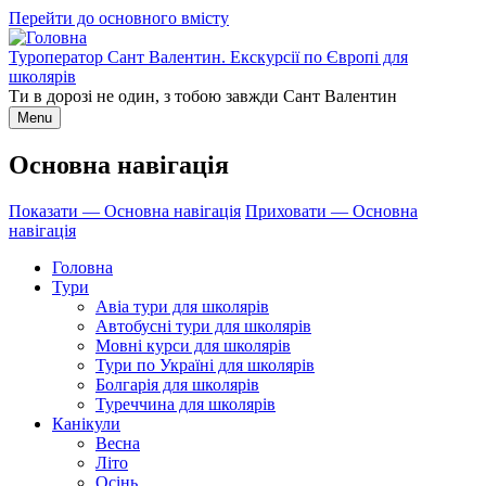
Перейти до основного вмісту
Туроператор Сант Валентин. Екскурсії по Європі для
школярів
Ти в дорозі не один, з тобою завжди Сант Валентин
Menu
Основна навігація
Показати — Основна навігація
Приховати — Основна
навігація
Головна
Тури
Авіа тури для школярів
Автобусні тури для школярів
Мовні курси для школярів
Тури по Україні для школярів
Болгарія для школярів
Туреччина для школярів
Канікули
Весна
Літо
Осінь