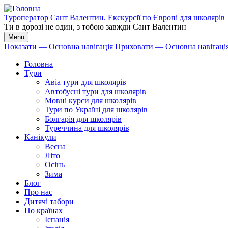
Перейти
до
Туроператор Сант Валентин. Екскурсії по Європі для школярів
основного
Ти в дорозі не один, з тобою завжди Сант Валентин
вмісту
Menu
Показати — Основна навігація
Приховати — Основна навігаці
Основна
Головна
навігація
Тури
Авіа тури для школярів
Автобусні тури для школярів
Мовні курси для школярів
Тури по Україні для школярів
Болгарія для школярів
Туреччина для школярів
Канікули
Весна
Літо
Осінь
Зима
Блог
Про нас
Дитячі табори
По країнах
Іспанія