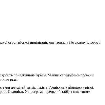
ної європейської цивілізації, має тривалу і бурхливу історію і
бі є досить привабливим краєм. М'який середземноморський
тичним раєм.
 тури для дітей та підлітків в Грецію на найвищому рівні.
урорт Салоніки. У програмі - грецький табір з вивченням