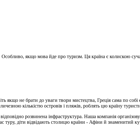
и. Особливо, якщо мова йде про туризм. Ця країна є колискою сучас
віть якщо не брати до уваги твори мистецтва, Греція сама по со
величезною кількістю островів і пляжів, роблять цю країну турис
 відповідно розвинена інфраструктура. Наша компанія організовує
час туру, діти відвідають столицю країни - Афіни й знаменитий к