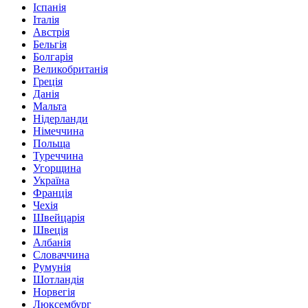
Іспанія
Італія
Австрія
Бельгія
Болгарія
Великобританія
Греція
Данія
Мальта
Нідерланди
Німеччина
Польща
Туреччина
Угорщина
Україна
Франція
Чехія
Швейцарія
Швеція
Албанія
Словаччина
Румунія
Шотландія
Норвегія
Люксембург