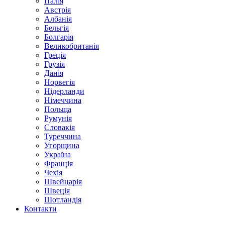
Італія
Австрія
Албанія
Бельгія
Болгарія
Великобританія
Греція
Грузія
Данія
Норвегія
Нідерланди
Німеччина
Польща
Румунія
Словакія
Туреччина
Угорщина
Україна
Франція
Чехія
Швейцарія
Швеція
Шотландія
Контакти