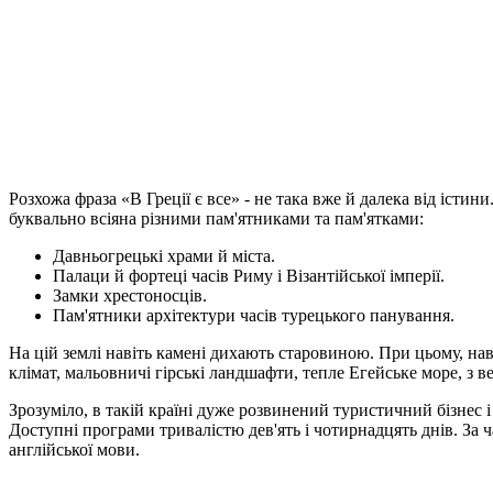
Розхожа фраза «В Греції є все» - не така вже й далека від істин
буквально всіяна різними пам'ятниками та пам'ятками:
Давньогрецькі храми й міста.
Палаци й фортеці часів Риму і Візантійської імперії.
Замки хрестоносців.
Пам'ятники архітектури часів турецького панування.
На цій землі навіть камені дихають старовиною. При цьому, на
клімат, мальовничі гірські ландшафти, тепле Егейське море, з 
Зрозуміло, в такій країні дуже розвинений туристичний бізнес і
Доступні програми тривалістю дев'ять і чотирнадцять днів. За 
англійської мови.