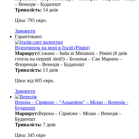
– Венеція – Будапешт
Тривалість:
14 днів
Ціна: 795 євро.
Замовити
Гарантовано
Відпочинок на морі в Італії (Ріміні)
Маршрут:
Сежана – Italia in Miniatura – Ріміні (8 днів
готель на першій лінії!) – Болонья – Сан Марино –
Флоренція – Венеція – Будапешт
Тривалість:
13 днів
Ціна: від 605 євро.
Замовити
Верона – Сірміоне – “Aquardens" – Мілан – Венеція –
Будапешт
Маршрут:
Верона – Сірміоне – Мілан – Венеція –
Будапешт
Тривалість:
7 днів
Ціна: 345 євро