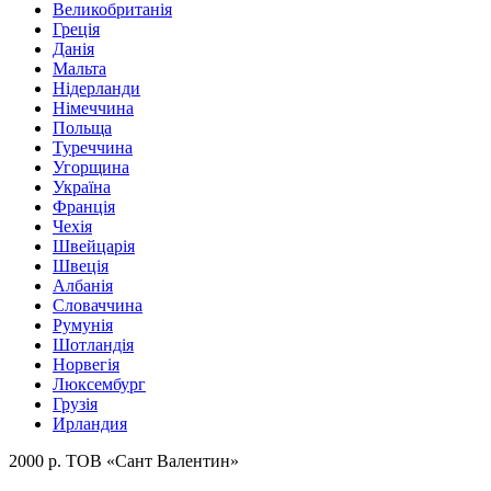
Великобританія
Греція
Данія
Мальта
Нідерланди
Німеччина
Польща
Туреччина
Угорщина
Україна
Франція
Чехія
Швейцарія
Швеція
Албанія
Словаччина
Румунія
Шотландія
Норвегія
Люксембург
Грузія
Ирландия
2000 р. ТОВ «Сант Валентин»