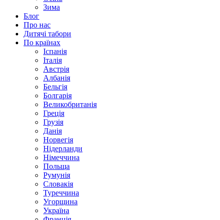
Зима
Блог
Про нас
Дитячі табори
По країнах
Іспанія
Італія
Австрія
Албанія
Бельгія
Болгарія
Великобританія
Греція
Грузія
Данія
Норвегія
Нідерланди
Німеччина
Польща
Румунія
Словакія
Туреччина
Угорщина
Україна
Франція