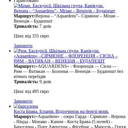
Гарантовано
Верона – “Aquardens”– Мілан – Венеція – Будапешт
Маршрут:
Верона – “Aquardens”– Сірміоне – Мілан –
Венеція – Будапешт
Тривалість:
7 днів
Ціна: від 355 євро
Замовити
«Aquardens» –СІРМІОНЕ – ФЛОРЕНЦІЯ – СІЄНА –
РИМ – ВАТИКАН – ВЕНЕЦіЯ – БУДАПЕШТ
Маршрут:
«AQUARDENS» - Флоренція — Сієна —
Рим — Ватикан — Болонья — Венеція — Будапешт без
нічних переїздів
Тривалість:
9 днів
Ціна: від 495 євро
Замовити
Коста Брава. Іспанія. Відпочинок на березі моря.
Маршрут:
«Aquardens» - озеро Гарда - Сірміоне - Верона
- Ніцца - Монако - Канни - Коста Брава (5 ночей) -
Барселона - Порт Авентура – Фігейрас – Марсель - Генуя