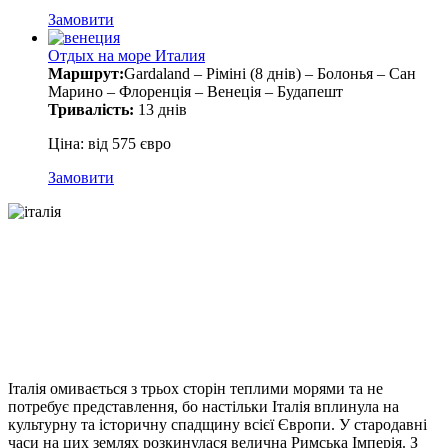
Замовити
Отдых на море Италия
Маршрут:
Gardaland – Ріміні (8 днів) – Болонья – Сан
Марино – Флоренція – Венеція – Будапешт
Тривалість:
13 днів
Ціна: від 575 євро
Замовити
Італія омивається з трьох сторін теплими морями та не
потребує представлення, бо настільки Італія вплинула на
культурну та історичну спадщину всієї Європи. У стародавні
часи на цих землях розкинулася велична Римська Імперія. З