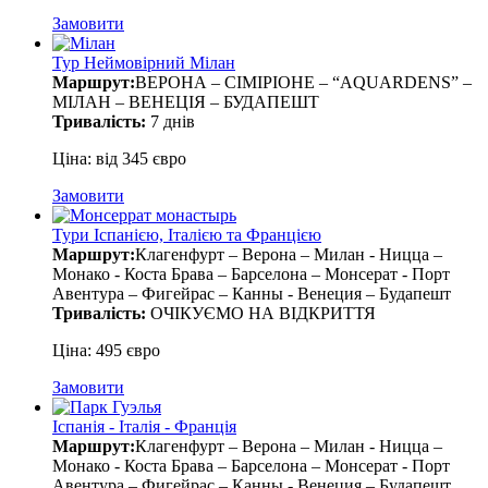
Замовити
Тур Неймовірний Мілан
Маршрут:
ВЕРОНА – СІМІРІОНЕ – “AQUARDENS” –
МІЛАН – ВЕНЕЦІЯ – БУДАПЕШТ
Тривалість:
7 днів
Ціна: від 345 євро
Замовити
Тури Іспанією, Італією та Францією
Маршрут:
Клагенфурт – Верона – Милан - Ницца –
Монако - Коста Брава – Барселона – Монсерат - Порт
Авентура – Фигейрас – Канны - Венеция – Будапешт
Тривалість:
ОЧІКУЄМО НА ВІДКРИТТЯ
Ціна: 495 євро
Замовити
Іспанія - Італія - Франція
Маршрут:
Клагенфурт – Верона – Милан - Ницца –
Монако - Коста Брава – Барселона – Монсерат - Порт
Авентура – Фигейрас – Канны - Венеция – Будапешт