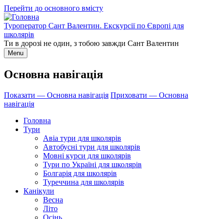
Перейти до основного вмісту
Туроператор Сант Валентин. Екскурсії по Європі для
школярів
Ти в дорозі не один, з тобою завжди Сант Валентин
Menu
Основна навігація
Показати — Основна навігація
Приховати — Основна
навігація
Головна
Тури
Авіа тури для школярів
Автобусні тури для школярів
Мовні курси для школярів
Тури по Україні для школярів
Болгарія для школярів
Туреччина для школярів
Канікули
Весна
Літо
Осінь