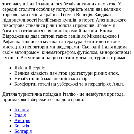
того часу в Італії залишилося безліч античних пам'яток. У
середні століття особливу популярність мали два великих
торговельних міста країни - Генуя і Венеція. Завдяки
підприємливості італійських купців, в порти Апеннінського
півострова стікалися річки золота і прянощів. Згодом ці
багатства втілилися в величні храми й палаци. Епоха
Відродження дала світові таких геніїв як Мікеланджело і
Рафаель. Італійська музика і література збагатили світове
мистецтво неповторними шедеврами. Сьогодні Італія відома
своїм автопромом, кінематографом, футболом, виноробством і
кухнею. Вступивши на цю гостинну землю, турист отримає:
Якісний сервіс.
Велика кількість пам'яток архітектури різних епох.
Незабутні пейзажі апеннінських гір.
Комфортні готелі на узбережжі та в передгір'ях Альп.
Дитяча туристична поїздка в Італію - це незабутня пригода,
присмак якої збережеться на довгі роки.
Іспанія
Італія
Австрія
Бельгія
Болгарія