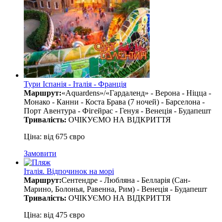
Тури Іспанія - Італія - Франція
Маршрут:
«Aquardens»/«Гардаленд» - Верона - Ніцца -
Монако - Канни - Коста Брава (7 ночей) - Барселона -
Порт Авентура - Фігейрас - Генуя - Венеція - Будапешт
Тривалість:
ОЧІКУЄМО НА ВІДКРИТТЯ
Ціна: від 675 євро
Замовити
Італія. Відпочинок на морі
Маршрут:
Сентендре - Любляна - Белларія (Сан-
Марино, Болонья, Равенна, Рим) - Венеція - Будапешт
Тривалість:
ОЧІКУЄМО НА ВІДКРИТТЯ
Ціна: від 475 євро