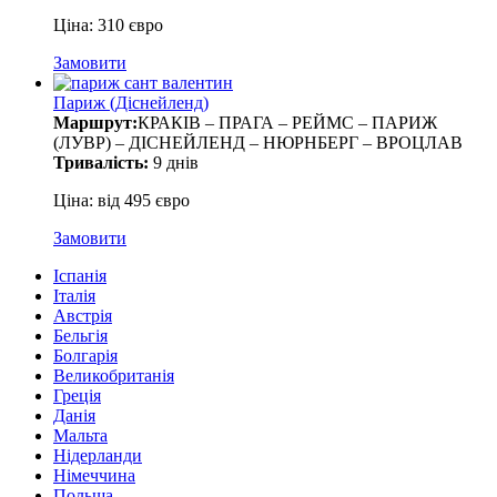
Ціна: 310 євро
Замовити
Париж (Діснейленд)
Маршрут:
КРАКІВ – ПРАГА – РЕЙМС – ПАРИЖ
(ЛУВР) – ДІСНЕЙЛЕНД – НЮРНБЕРГ – ВРОЦЛАВ
Тривалість:
9 днів
Ціна: від 495 євро
Замовити
Іспанія
Італія
Австрія
Бельгія
Болгарія
Великобританія
Греція
Данія
Мальта
Нідерланди
Німеччина
Польща