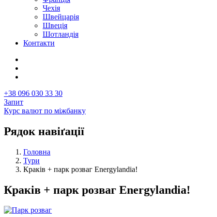
Чехія
Швейцарія
Швеція
Шотландія
Контакти
+38 096 030 33 30
Запит
Курс валют по міжбанку
Рядок навіґації
Головна
Тури
Краків + парк розваг Energylandia!
Краків + парк розваг Energylandia!