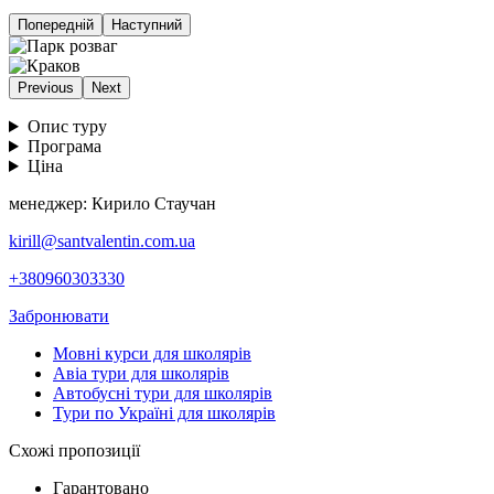
Попередній
Наступний
Previous
Next
Опис туру
Програма
Ціна
менеджер: Кирило Стаучан
kirill@santvalentin.com.ua
+380960303330
Забронювати
Мовні курси для школярів
Авіа тури для школярів
Автобусні тури для школярів
Тури по Україні для школярів
Схожі пропозиції
Гарантовано