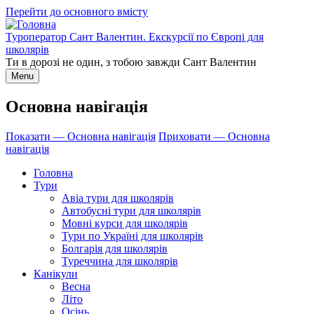
Перейти до основного вмісту
Туроператор Сант Валентин. Екскурсії по Європі для
школярів
Ти в дорозі не один, з тобою завжди Сант Валентин
Menu
Основна навігація
Показати — Основна навігація
Приховати — Основна
навігація
Головна
Тури
Авіа тури для школярів
Автобусні тури для школярів
Мовні курси для школярів
Тури по Україні для школярів
Болгарія для школярів
Туреччина для школярів
Канікули
Весна
Літо
Осінь