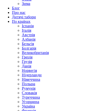
Зима
Блог
Про нас
Дитячі табори
По країнах
Іспанія
Італія
Австрія
Албанія
Бельгія
Болгарія
Великобританія
Греція
Грузія
Данія
Норвегія
Нідерланди
Німеччина
Польща
Румунія
Словакія
Туреччина
Угорщина
Україна
Франція