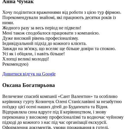
Анна Чумак
Хочу поділитися враженнями від роботи з цією тур фірмою.
Порекомендували знайомі, які працюють десятки років із
ними.
Жодного разу за весь період не підвели!
Мені також сподобалося працювати з компанією.
Дуже високий рівень професіоналізму.
Індивідуальний підхід до кожного клієнта.
Завжди на зв'язку, що вселяє ще більше довіри та спокою.
Усі як і обіцяли, і навіть більше!
Хлопці великі молодці!
Рекомендую)
Дивитися відгук на Google
Оксана Богатирьова
Величезне спасибі компанії «Сант Валентин» та особливо
керівнику гурту Козинчук Олені Станіславівні за незабутню
поїздку цієї осені наших дітей до Будапешта та Відня.
Відправляла сина вдруге під її керівництвом, і знову
переконана у високому професіоналізмі та водночас чуйному
підході до кожного з нас під час організації екскурсії.
Оформлення документів, умови проживання в готелі,