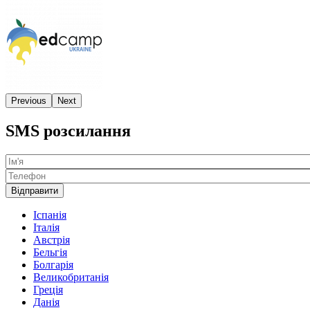
Previous
Next
SMS розсилання
Ім'я
Телефон
Іспанія
Італія
Австрія
Бельгія
Болгарія
Великобританія
Греція
Данія