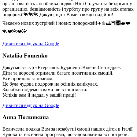
організованість - особлива подяка Ніні Стаучан за бездоганну
організацію, безвідмовність і турботу про групу на всіх етапах
подорожі!🌺🌺🌺 Дякую, що з Вами завжди надійно!
Чекаємо нових зустрічей і нових подорожей!✈️⛵️🌅⛩🌉🚄❤️
🌺❤️🌺❤️🌺
Дивитися відгук на Google
Nataliia Fomenko
Дякуємо за тур «Егерсалок-Будапешт-Відень-Сентедре».
Діти та дорослі отримали багато позитивних емоцій.
Все пройшло за планом.
Це була чудова подорож на осінніх канікулах.
Залюбки поїдемо з вами ще в інші міста.
Успіхів вам й надалі у вашій праці!
Дивитися відгук на Google
Анна Полинкина
Величезна подяка Вам за незабутні емоції наших діток в Італії.
Чудова та насичена програма, що задовольнила всі потреби.