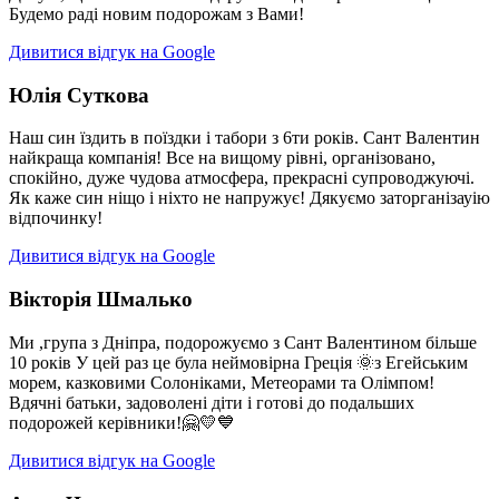
Будемо раді новим подорожам з Вами!
Дивитися відгук на Google
Юлія Суткова
Наш син їздить в поїздки і табори з 6ти років. Сант Валентин
найкраща компанія! Все на вищому рівні, організовано,
спокійно, дуже чудова атмосфера, прекрасні супроводжуючі.
Як каже син ніщо і ніхто не напружує! Дякуємо заторганізауію
відпочинку!
Дивитися відгук на Google
Вікторія Шмалько
Ми ,група з Дніпра, подорожуємо з Сант Валентином більше
10 років У цей раз це була неймовірна Греція 🌞з Егейським
морем, казковими Солоніками, Метеорами та Олімпом!
Вдячні батьки, задоволені діти і готові до подальших
подорожей керівники!🤗💛💙
Дивитися відгук на Google