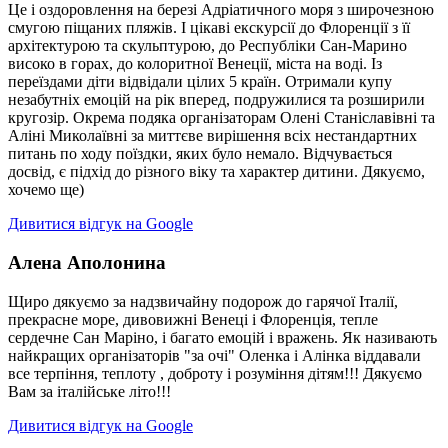
Це і оздоровлення на березі Адріатичного моря з широчезною
смугою піщаних пляжів. І цікаві екскурсії до Флоренції з її
архітектурою та скульптурою, до Республіки Сан-Марино
високо в горах, до колоритної Венеції, міста на воді. Із
переїздами діти відвідали цілих 5 країн. Отримали купу
незабутніх емоцій на рік вперед, подружилися та розширили
кругозір. Окрема подяка організаторам Олені Станіславівні та
Аліні Миколаївні за миттєве вирішення всіх нестандартних
питань по ходу поїздки, яких було немало. Відчувається
досвід, є підхід до різного віку та характер дитини. Дякуємо,
хочемо ще)
Дивитися відгук на Google
Алена Аполонина
Щиро дякуємо за надзвичайну подорож до гарячої Італії,
прекрасне море, дивовижні Венеці і Флоренція, тепле
сердечне Сан Маріно, і багато емоцій і вражень. Як називають
найкращих організаторів "за очі" Оленка і Алінка віддавали
все терпіння, теплоту , доброту і розуміння дітям!!! Дякуємо
Вам за італійське літо!!!
Дивитися відгук на Google