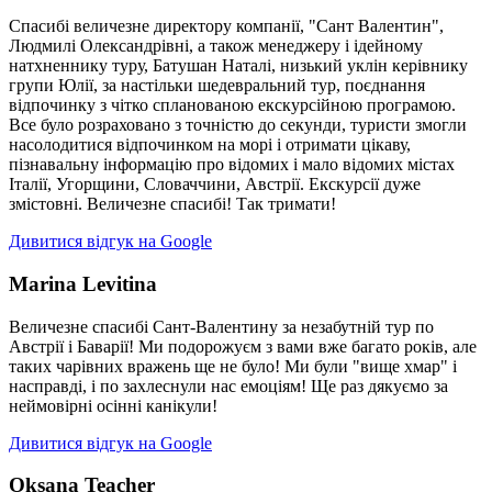
Спасибі величезне директору компанії, "Сант Валентин",
Людмилі Олександрівні, а також менеджеру і ідейному
натхненнику туру, Батушан Наталі, низький уклін керівнику
групи Юлії, за настільки шедевральний тур, поєднання
відпочинку з чітко спланованою екскурсійною програмою.
Все було розраховано з точністю до секунди, туристи змогли
насолодитися відпочинком на морі і отримати цікаву,
пізнавальну інформацію про відомих і мало відомих містах
Італії, Угорщини, Словаччини, Австрії. Екскурсії дуже
змістовні. Величезне спасибі! Так тримати!
Дивитися відгук на Google
Marina Levitina
Величезне спасибі Сант-Валентину за незабутній тур по
Австрії і Баварії! Ми подорожуєм з вами вже багато років, але
таких чарівних вражень ще не було! Ми були "вище хмар" і
насправді, і по захлеснули нас емоціям! Ще раз дякуємо за
неймовірні осінні канікули!
Дивитися відгук на Google
Oksana Teacher