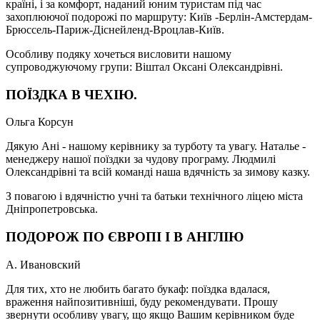
країні, і за комфорт, наданий юним туристам під час
захоплюючої подорожі по маршруту: Київ -Берлін-Амстердам-
Брюссель-Париж-Діснейленд-Вроцлав-Київ.
Особливу подяку хочеться висловити нашому
супроводжуючому групи: Віштал Оксані Олександрівні.
ПОЇЗДКА В ЧЕХІЮ.
Ольга Корсун
Дякую Ані - нашому керівнику за турботу та увагу. Наталье -
менеджеру нашої поїздки за чудову програму. Людмилі
Олександрівні та всій команді наша вдячність за зимову казку.
З повагою і вдячністю учні та батьки технічного ліцею міста
Дніпропетровська.
ПОДОРОЖ ПО ЄВРОПІ І В АНГЛІЮ
А. Ивановский
Для тих, хто не любить багато букаф: поїздка вдалася,
враження найпозитивніші, буду рекомендувати. Прошу
звернути особливу увагу, що якщо Вашим керівником буде