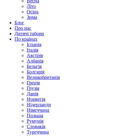
Весна
Літо
Осінь
Зима
Блог
Про нас
Дитячі табори
По країнах
Іспанія
Італія
Австрія
Албанія
Бельгія
Болгарія
Великобританія
Греція
Грузія
Данія
Норвегія
Нідерланди
Німеччина
Польща
Румунія
Словакія
Туреччина