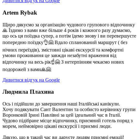
Дивитися відгук на Google
Artem Rybak
Щиро дякуємо за організацію чудового групового відпочинку
🙏 Їздимо з вами вже більше 4 років і кожного разу думаємо,
що ось ця поїздка супер, а потім їдемо знову і ви перевершуєте
попередню поїздку👌🤗 Вдало спланований маршрут ( без
нічних переїздів), змістовні цікаві екскурсії та комфортні
умови проживання це завжди незабутні враження від
відпочинку на весь рік☝️🤗 З нетерпінням чекаємо нових
подорожей з вами🙏🤗
Дивитися відгук на Google
Людмила Плахина
Ось і підійшли до завершення наші Італійські канікули.
Хочу подякувати Сант Валентин та особисто керівнику групи
Воронковій Ірині Павлівні за цей ідеальний час в Італії.
Чудово підібране місце відпочинку, приємний готель поряд з
морем, неймовірно цікаві екскурсії і приємні люди.
Дякую, що в такий час ви даруєте людям приємні емоції!