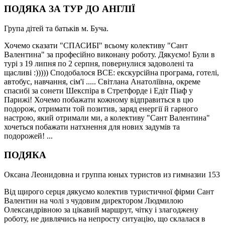
ПОДЯКА ЗА ТУР ДО АНГЛІЇ
Група дітей та батьків м. Буча.
Хочемо сказати "СПАСИБІ" всьому колективу "Сант
Валентина" за професійно виконану роботу. Дякуємо! Були в
турі з 19 липня по 2 серпня, повернулися задоволені та
щасливі :))))) Сподобалося ВСЕ: екскурсійна програма, готелі,
автобус, навчання, сім'ї ..... Світлана Анатоліївна, окреме
спасибі за сонети Шекспіра в Стретфорде і Едіт Піаф у
Парижі! Хочемо побажати кожному відправиться в цю
подорож, отримати той позитив, заряд енергії й гарного
настрою, який отримали ми, а колективу "Сант Валентина"
хочеться побажати натхнення для нових задумів та
подорожей! ...
ПОДЯКА
Оксана Леонидовна и группа юных туристов из гимназии 153
Від щирого серця дякуємо колектив туристичної фірми Сант
Валентин на чолі з чудовим директором Людмилою
Олександрівною за цікавий маршрут, чітку і злагоджену
роботу, не дивлячись на непросту ситуацію, що склалася в