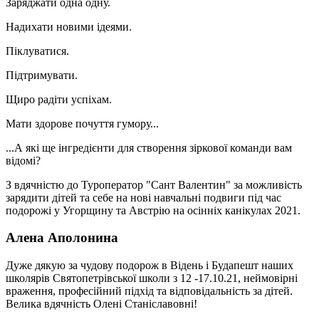
Заряджати одна одну.
Надихати новими ідеями.
Піклуватися.
Підтримувати.
Щиро радіти успіхам.
Мати здорове почуття гумору...
...А які ще інгредієнти для створення зіркової команди вам
відомі?
З вдячністю до Туроператор "Сант Валентин" за можливість
зарядити дітей та себе на нові навчальні подвиги під час
подорожі у Угорщину та Австрію на осінніх канікулах 2021.
Алена Аполонина
Дуже дякую за чудову подорож в Відень і Будапешт наших
школярів Святопетрівської школи з 12 -17.10.21, неймовірні
враження, професійний підхід та відповідальність за дітей.
Велика вдячність Олені Станіславовні!