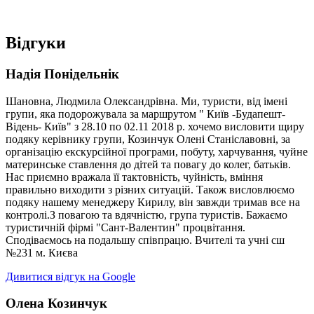
Відгуки
Надія Понідельнік
Шановна, Людмила Олександрівна. Ми, туристи, від імені
групи, яка подорожувала за маршрутом " Київ -Будапешт-
Відень- Київ" з 28.10 по 02.11 2018 р. хочемо висловити щиру
подяку керівнику групи, Козинчук Олені Станіславовні, за
організацію екскурсійної програми, побуту, харчування, чуйне
материнське ставлення до дітей та повагу до колег, батьків.
Нас приємно вражала її тактовність, чуйність, вміння
правильно виходити з різних ситуацій. Також висловлюємо
подяку нашему менеджеру Кирилу, він завжди тримав все на
контролі.З повагою та вдячністю, група туристів. Бажаємо
туристичній фірмі "Сант-Валентин" процвітання.
Сподіваємось на подальшу співпрацю. Вчителі та учні сш
№231 м. Києва
Дивитися відгук на Google
Олена Козинчук