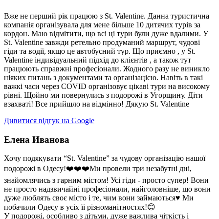
Вже не перший рік працюю з St. Valentine. Данна туристична
компанія організувала для мене більше 10 дитячих турів за
кордон. Маю відмітити, що всі ці тури були дуже вдалими. У
St. Valentine завжди ретельно продуманий маршрут, чудові
гіди та водії, якщо це автобусний тур. Що приємно , у St.
Valentine індивідуальний підхід до клієнтів , а також тут
працюють справжні професіонали. Жодного разу не виникло
ніяких питань з документами та організацією. Навіть в такі
важкі часи через COVID організовує цікаві тури на високому
рівні. Щойно ми повернулись з подорожі в Угорщину. Діти
взахваті! Все прийшло на відмінно! Дякую St. Valentine
Дивитися відгук на Google
Елена Иванова
Хочу подякувати “St. Valentine” за чудову організацію нашої
подорожі в Одесу!❤️❤️❤️Ми провели три незабутні дні,
знайомлячись з гарним містом! Усі гіди - просто супер! Вони
не просто надзвичайні професіонали, найголовніше, що вони
дуже люблять своє місто і те, чим вони займаються♥️ Ми
побачили Одесу в усіх їі різноманітностях!😊
У подорожі, особливо з дітьми, дуже важлива чіткість і