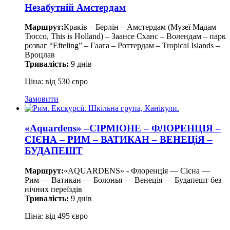
Незабутній Амстердам
Маршрут:
Краків – Берлін – Амстердам (Музеї Мадам
Тюссо, This is Holland) – Заансе Сханс – Волендам – парк
розваг “Efteling” – Гаага – Роттердам – Tropical Islands –
Вроцлав
Тривалість:
9 днів
Ціна: від 530 євро
Замовити
«Aquardens» –СІРМІОНЕ – ФЛОРЕНЦІЯ –
СІЄНА – РИМ – ВАТИКАН – ВЕНЕЦіЯ –
БУДАПЕШТ
Маршрут:
«AQUARDENS» - Флоренція — Сієна —
Рим — Ватикан — Болонья — Венеція — Будапешт без
нічних переїздів
Тривалість:
9 днів
Ціна: від 495 євро