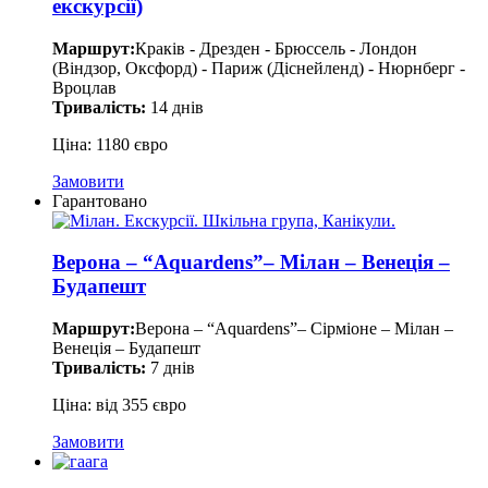
екскурсії)
Маршрут:
Краків - Дрезден - Брюссель - Лондон
(Віндзор, Оксфорд) - Париж (Діснейленд) - Нюрнберг -
Вроцлав
Тривалість:
14 днів
Ціна: 1180 євро
Замовити
Гарантовано
Верона – “Aquardens”– Мілан – Венеція –
Будапешт
Маршрут:
Верона – “Aquardens”– Сірміоне – Мілан –
Венеція – Будапешт
Тривалість:
7 днів
Ціна: від 355 євро
Замовити