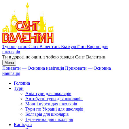
Перейти
до
основного
вмісту
Туроператор Сант Валентин. Екскурсії по Європі для
школярів
Ти в дорозі не один, з тобою завжди Сант Валентин
Menu
Показати — Основна навігація
Приховати — Основна
навігація
Основна
навігація
Головна
Тури
Авіа тури для школярів
Автобусні тури для школярів
Мовні курси для школярів
Тури по Україні для школярів
Болгарія для школярів
Туреччина для школярів
Канікули