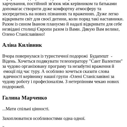
харчування, постійний зв'язок між керівником та батьками
допомагає створити дуже комфортну атмосферу та
зосередитись на нових пізнаннях та враженнях. Дуже легко
відкривати світ для своєї дитини, коли поряд такі наставники.
Разом із сином Іваном плануємо й надалі відкривати для себе
незвідані столиці Європи разом із Вами. Дякую Вам велике,
Олено Станіславівно!
Аліна Килівник
Вчора повернулася із туристичної подорожі Будапешт -
Відень. Хочеться подякувати телеоператору "Сант Валентин"
за чудово організовану програму та незабутні враження й
емоції під час туру. А особливо хочеться сказати слова
вдячності керівнику нашої групи -Олені Станіславівні за
чудову роботу і професіоналізм. З нетерпінням чекаю нових
подорожей.
Галина Марченко
...Мати спільні цінності.
Захоплюватися особливостями одна одної.