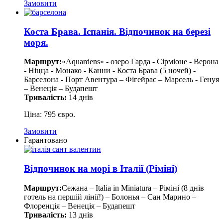
Замовити
Коста Брава. Іспанія. Відпочинок на березі
моря.
Маршрут:
«Aquardens» - озеро Гарда - Сірміоне - Верона
- Ніцца - Монако - Канни - Коста Брава (5 ночей) -
Барселона - Порт Авентура – Фігейрас – Марсель - Генуя
– Венеція – Будапешт
Тривалість:
14 днів
Ціна: 795 євро.
Замовити
Гарантовано
Відпочинок на морі в Італії (Ріміні)
Маршрут:
Сежана – Italia in Miniatura – Ріміні (8 днів
готель на першій лінії!) – Болонья – Сан Марино –
Флоренція – Венеція – Будапешт
Тривалість:
13 днів