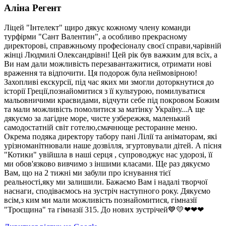
Аліна Регент
Ліцей "Інтелект" щиро дякує кожному члену команди
турфірми "Сант Валентин", а особливо прекрасному
директорові, справжньому професіоналу своєї справи,чарівній
жінці Людмилі Олександрівні! Цей рік був важким для всіх, а
Ви нам дали можливість перезавантажитися, отримати нові
враження та відпочити. Ця подорож була неймовірною!
Захопливі екскурсії, під час яких ми змогли доторкнутися до
історії Греції,познайомитися з її культурою, помилуватися
мальовничими краєвидами, відчути себе під покровом Божим
та мали можливість помолитися за матінку Україну...А ще
дякуємо за лагідне море, чисте узбережжя, маленький
самодостатній світ готелю,смачнюще ресторанне меню.
Окрема подяка директору табору пані Лілії та аніматорам, які
урізноманітнювали наше дозвілля, згуртовували дітей. А пісня
"Котики" увійшла в наші серця , супроводжує нас удорозі, її
ми обов'язково вивчимо з іншими класами. Ще раз дякуємо
Вам, що на 2 тижні ми забули про існування тієї
реальності,яку ми залишили. Бажаємо Вам і надалі творчої
наснаги, сподіваємось на зустріч наступного року. Дякуємо
всім,з ким ми мали можливість познайомитися, гімназії
"Троєщина" та гімназії 315. До нових зустрічей💙💛❤❤❤