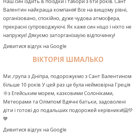
Наш син їздить в поїздки і табори з 6ти років. Сант
Валентин найкраща компанія! Все на вищому рівні,
організовано, спокійно, дуже чудова атмосфера,
прекрасні супроводжуючі. Як каже син ніщо і ніхто не
напружує! Дякуємо заторганізауію відпочинку!
Дивитися відгук на Google
ВІКТОРІЯ ШМАЛЬКО
Ми ,група з Дніпра, подорожуємо з Сант Валентином
більше 10 років У цей раз це була неймовірна Греція
🌞з Егейським морем, казковими Солоніками,
Метеорами та Олімпом! Вдячні батьки, задоволені
діти і готові до подальших подорожей керівники!🤗💛
💙
Дивитися відгук на Google