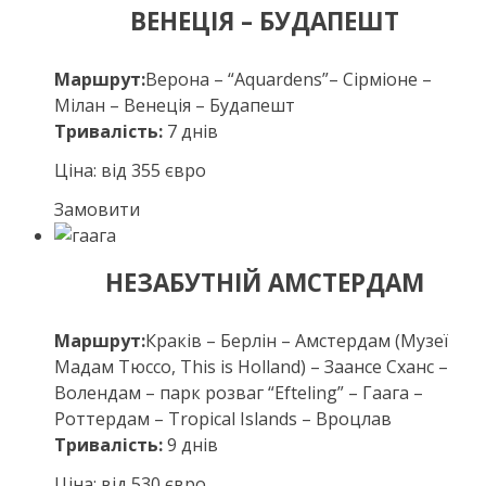
ВЕНЕЦІЯ – БУДАПЕШТ
Маршрут:
Верона – “Aquardens”– Сірміоне –
Мілан – Венеція – Будапешт
Тривалість:
7 днів
Ціна: від 355 євро
Замовити
НЕЗАБУТНІЙ АМСТЕРДАМ
Маршрут:
Краків – Берлін – Амстердам (Музеї
Мадам Тюссо, This is Holland) – Заансе Сханс –
Волендам – парк розваг “Efteling” – Гаага –
Роттердам – Tropical Islands – Вроцлав
Тривалість:
9 днів
Ціна: від 530 євро