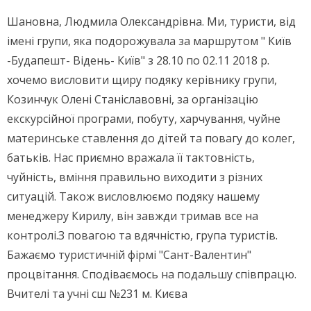
Шановна, Людмила Олександрівна. Ми, туристи, від
імені групи, яка подорожувала за маршрутом " Київ
-Будапешт- Відень- Київ" з 28.10 по 02.11 2018 р.
хочемо висловити щиру подяку керівнику групи,
Козинчук Олені Станіславовні, за організацію
екскурсійної програми, побуту, харчування, чуйне
материнське ставлення до дітей та повагу до колег,
батьків. Нас приємно вражала її тактовність,
чуйність, вміння правильно виходити з різних
ситуацій. Також висловлюємо подяку нашему
менеджеру Кирилу, він завжди тримав все на
контролі.З повагою та вдячністю, група туристів.
Бажаємо туристичній фірмі "Сант-Валентин"
процвітання. Сподіваємось на подальшу співпрацю.
Вчителі та учні сш №231 м. Києва