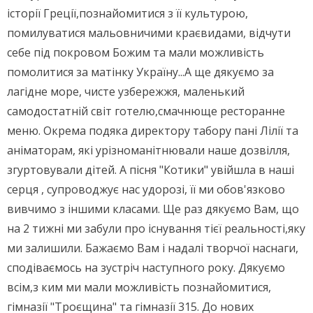
історії Греції,познайомитися з її культурою,
помилуватися мальовничими краєвидами, відчути
себе під покровом Божим та мали можливість
помолитися за матінку Україну...А ще дякуємо за
лагідне море, чисте узбережжя, маленький
самодостатній світ готелю,смачнюще ресторанне
меню. Окрема подяка директору табору пані Лілії та
аніматорам, які урізноманітнювали наше дозвілля,
згуртовували дітей. А пісня "Котики" увійшла в наші
серця , супроводжує нас удорозі, її ми обов'язково
вивчимо з іншими класами. Ще раз дякуємо Вам, що
на 2 тижні ми забули про існування тієї реальності,яку
ми залишили. Бажаємо Вам і надалі творчої наснаги,
сподіваємось на зустріч наступного року. Дякуємо
всім,з ким ми мали можливість познайомитися,
гімназії "Троєщина" та гімназії 315. До нових