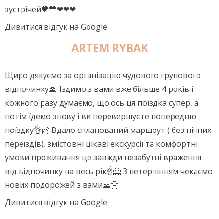
зустрічей💙💛❤❤❤
Дивитися відгук на Google
ARTEM RYBAK
Щиро дякуємо за організацію чудового групового
відпочинку🙏 Їздимо з вами вже більше 4 років і
кожного разу думаємо, що ось ця поїздка супер, а
потім їдемо знову і ви перевершуєте попередню
поїздку👌🤗 Вдало спланований маршрут ( без нічних
переїздів), змістовні цікаві екскурсії та комфортні
умови проживання це завжди незабутні враження
від відпочинку на весь рік☝️🤗 З нетерпінням чекаємо
нових подорожей з вами🙏🤗
Дивитися відгук на Google