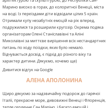
архітектурою та скульптурою, до Республіки Сан-
Марино високо в горах, до колоритної Венеції, міста
на воді. Із переїздами діти відвідали цілих 5 країн.
Отримали купу незабутніх емоцій на рік вперед,
подружилися та розширили кругозір. Окрема подяка
організаторам Олені Станіславівні та Аліні
Миколаївні за миттєве вирішення всіх нестандартних
питань по ходу поїздки, яких було немало.
Відчувається досвід, є підхід до різного віку та
характер дитини. Дякуємо, хочемо ще)
Дивитися відгук на Google
АЛЕНА АПОЛОНИНА
Щиро дякуємо за надзвичайну подорож до гарячої
Італії, прекрасне море, дивовижні Венеці і Флоренція,
тепле сердечне Сан Маріно, і багато емоцій і