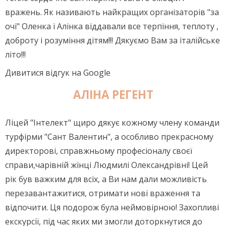
вражень. Як називають найкращих організаторів "за
очі" Оленка і Алінка віддавали все терпіння, теплоту ,
доброту і розуміння дітям!!! Дякуємо Вам за італійське
літо!!!
Дивитися відгук на Google
АЛІНА РЕГЕНТ
Ліцей "Інтелект" щиро дякує кожному члену команди
турфірми "Сант Валентин", а особливо прекрасному
директорові, справжньому професіоналу своєї
справи,чарівній жінці Людмилі Олександрівні! Цей
рік був важким для всіх, а Ви нам дали можливість
перезавантажитися, отримати нові враження та
відпочити. Ця подорож була неймовірною! Захопливі
екскурсії, під час яких ми змогли доторкнутися до