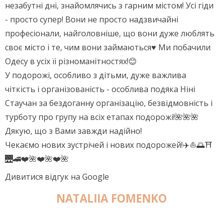
незабутні дні, знайомлячись з гарним містом! Усі гіди
- просто супер! Вони не просто надзвичайні
професіонали, найголовніше, що вони дуже люблять
своє місто і те, чим вони займаються♥️ Ми побачили
Одесу в усіх їі різноманітностях!😊
У подорожі, особливо з дітьми, дуже важлива
чіткість і організованість - особлива подяка Ніні
Стаучан за бездоганну організацію, безвідмовність і
турботу про групу на всіх етапах подорожі!🌺🌺🌺
Дякую, що з Вами завжди надійно!
Чекаємо нових зустрічей і нових подорожей!✈️⛵️🌅⛩
🌉🚄❤️🌺❤️🌺❤️🌺
Дивитися відгук на Google
NATALIIA FOMENKO