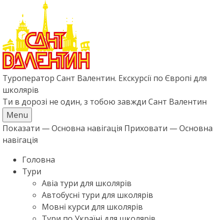
Перейти
до
основного
вмісту
Туроператор Сант Валентин. Екскурсії по Європі для
школярів
Ти в дорозі не один, з тобою завжди Сант Валентин
Menu
Показати — Основна навігація
Приховати — Основна
ОСНОВНА
навігація
НАВІГАЦІЯ
Головна
Тури
Авіа тури для школярів
Автобусні тури для школярів
Мовні курси для школярів
Тури по Україні для школярів