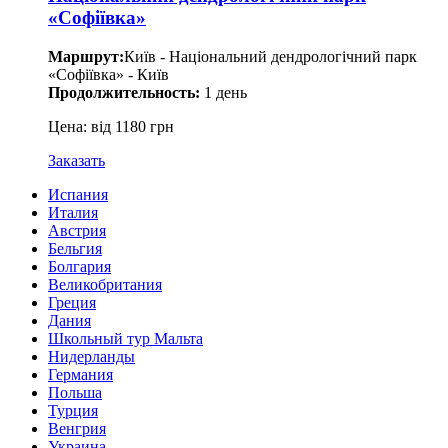
«Софіївка»
Маршрут:
Київ - Національний дендрологічний парк
«Софіївка» - Київ
Продолжительность:
1 день
Цена: від 1180 грн
Заказать
Испания
Италия
Австрия
Бельгия
Болгария
Великобритания
Греция
Дания
Школьный тур Мальта
Нидерланды
Германия
Польша
Турция
Венгрия
Украина