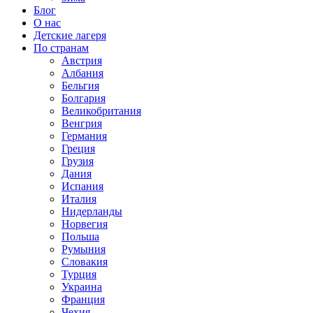
Блог
О нас
Детские лагеря
По странам
Австрия
Албания
Бельгия
Болгария
Великобритания
Венгрия
Германия
Греция
Грузия
Дания
Испания
Италия
Нидерланды
Норвегия
Польша
Румыния
Словакия
Турция
Украина
Франция
Чехия