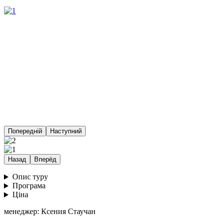
Попередній
Наступний
Назад
Вперёд
Опис туру
Програма
Ціна
менеджер: Ксения Стаучан