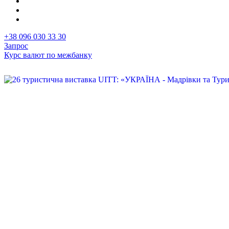
+38 096 030 33 30
Запрос
Курс валют по межбанку
Первая
Image
фотография
в
новости