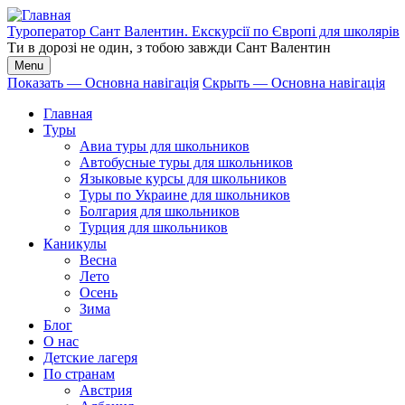
Перейти
к
Туроператор Сант Валентин. Екскурсії по Європі для школярів
основному
Ти в дорозі не один, з тобою завжди Сант Валентин
содержанию
Menu
Показать — Основна навігація
Скрыть — Основна навігація
Основна
Главная
навігація
Туры
Авиа туры для школьников
Автобусные туры для школьников
Языковые курсы для школьников
Туры по Украине для школьников
Болгария для школьников
Турция для школьников
Каникулы
Весна
Лето
Осень
Зима
Блог
О нас
Детские лагеря
По странам
Австрия