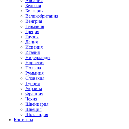
Албания
Бельгия
Болгария
Великобритания
Венгрия
Германия
Греция
Грузия
Дания
Испания
Италия
Нидерланды
Норвегия
Польша
Румыния
Словакия
Турция
Украина
Франция
Чехия
Швейцария
Швеция
Шотландия
Контакты