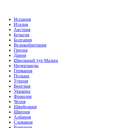
Испания
Италия
Австрия
Бельгия
Болгария
Великобритания
Греция
Дания
Школьный тур Мальта
Нидерланды
Германия
Польша
Турция
Венгрия
Украина
Франция
Чехия
Швейцария
Швеция
Албания
Словакия
Румыния