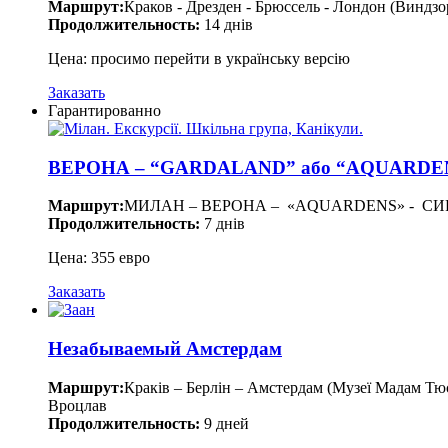
Маршрут:
Краков - Дрезден - Брюссель - Лондон (Виндз
Продолжительность:
14 днів
Цена: просимо перейти в українську версію
Заказать
Гарантированно
ВЕРОНА – “GARDALAND” або “AQUARDE
Маршрут:
МИЛАН – ВЕРОНА – «AQUARDENS» - СИР
Продолжительность:
7 днів
Цена: 355 евро
Заказать
Незабываемый Амстердам
Маршрут:
Краків – Берлін – Амстердам (Музеї Мадам Тюссо
Вроцлав
Продолжительность:
9 дней