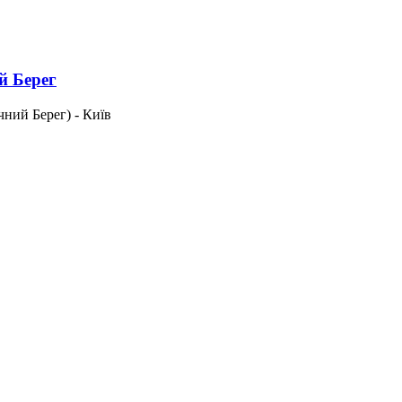
й Берег
ний Берег) - Київ