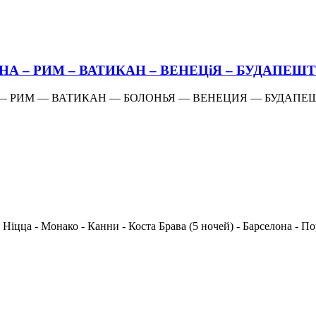
СіЕНА – РИМ – ВАТИКАН – ВЕНЕЦіЯ – БУДАПЕШТ
РИМ — ВАТИКАН — БОЛОНЬЯ — ВЕНЕЦИЯ — БУДАПЕШТ бе
 - Ніцца - Монако - Канни - Коста Брава (5 ночей) - Барселона - 