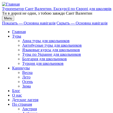
Перейти
к
Туроператор Сант Валентин. Екскурсії по Європі для школярів
основному
Ти в дорозі не один, з тобою завжди Сант Валентин
содержанию
Menu
Показать — Основна навігація
Скрыть — Основна навігація
Основна
Главная
навігація
Туры
Авиа туры для школьников
Автобусные туры для школьников
Языковые курсы для школьников
Туры по Украине для школьников
Болгария для школьников
Турция для школьников
Каникулы
Весна
Лето
Осень
Зима
Блог
О нас
Детские лагеря
По странам
Австрия