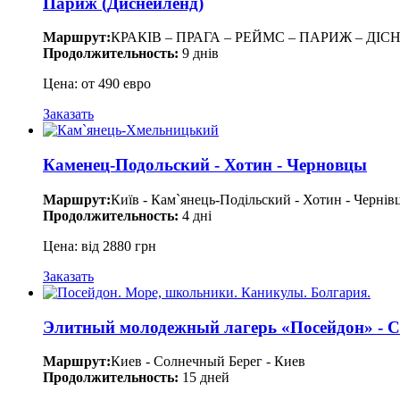
Париж (Диснейленд)
Маршрут:
КРАКІВ – ПРАГА – РЕЙМС – ПАРИЖ – ДІ
Продолжительность:
9 днів
Цена: от 490 евро
Заказать
Каменец-Подольский - Хотин - Черновцы
Маршрут:
Київ - Кам`янець-Подільский - Хотин - Чернівц
Продолжительность:
4 дні
Цена: від 2880 грн
Заказать
Элитный молодежный лагерь «Посейдон» - 
Маршрут:
Киев - Солнечный Берег - Киев
Продолжительность:
15 дней