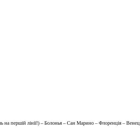
отель на першій лінії!) – Болонья – Сан Марино – Флоренція – Вене