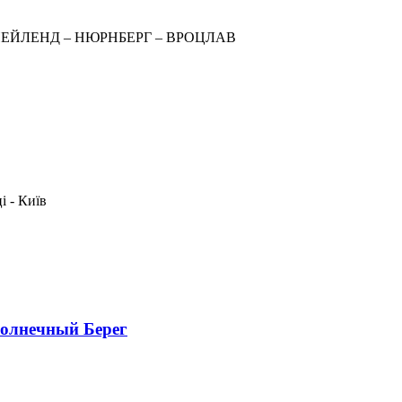
СНЕЙЛЕНД – НЮРНБЕРГ – ВРОЦЛАВ
і - Київ
Солнечный Берег