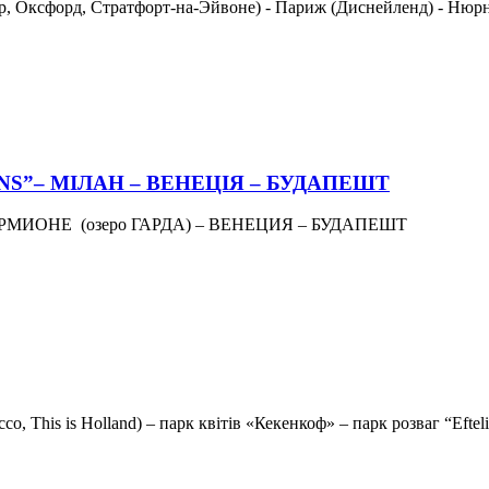
ор, Оксфорд, Стратфорт-на-Эйвоне) - Париж (Диснейленд) - Нюр
NS”– МІЛАН – ВЕНЕЦІЯ – БУДАПЕШТ
МИОНЕ (озеро ГАРДА) – ВЕНЕЦИЯ – БУДАПЕШТ
, This is Holland) – парк квітів «Кекенкоф» – парк розваг “Efteli