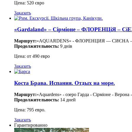
Цена: 520 євро
Заказать
«Gardaland» – Сірміоне – ФЛОРЕНЦіЯ – 
Маршрут:
«AQUARDENS» - ФЛОРЕНЦИЯ — СИЄНА — 
Продолжительность:
9 днів
Цена: от 490 евро
Заказать
Коста Брава. Испания. Отдых на море.
Маршрут:
«Aquardens» - озеро Гарда - Сірміоне - Верона
Продолжительность:
14 дней
Цена: 795 евро.
Заказать
Гарантированно