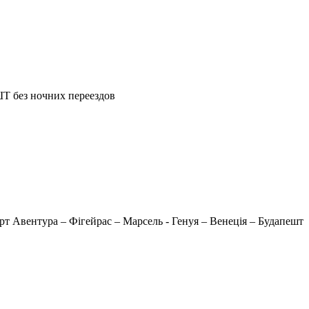
з ночних переездов
Порт Авентура – Фігейрас – Марсель - Генуя – Венеція – Будапешт