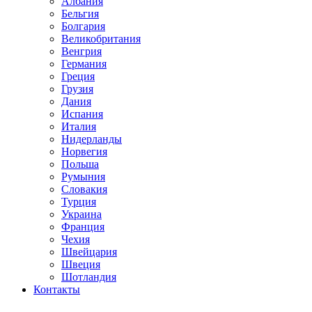
Албания
Бельгия
Болгария
Великобритания
Венгрия
Германия
Греция
Грузия
Дания
Испания
Италия
Нидерланды
Норвегия
Польша
Румыния
Словакия
Турция
Украина
Франция
Чехия
Швейцария
Швеция
Шотландия
Контакты