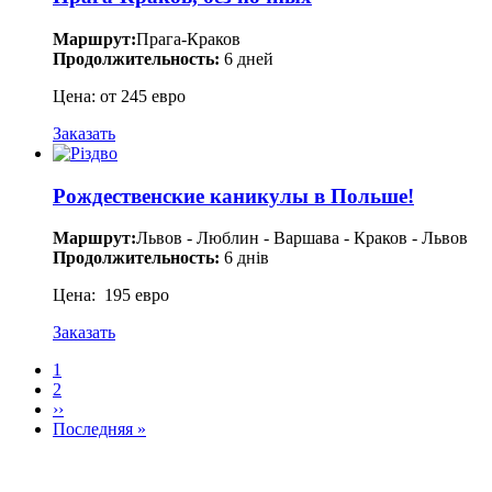
Маршрут:
Прага-Краков
Продолжительность:
6 дней
Цена: от 245 евро
Заказать
Рождественские каникулы в Польше!
Маршрут:
Львов - Люблин - Варшава - Краков - Львов
Продолжительность:
6 днів
Цена: 195 евро
Заказать
Текущая
1
страница
Страница
2
Нумерация
Следующая
››
страниц
страница
Последняя
Последняя »
страница