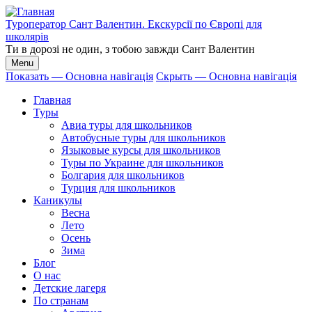
Перейти
к
Туроператор Сант Валентин. Екскурсії по Європі для
основному
школярів
содержанию
Ти в дорозі не один, з тобою завжди Сант Валентин
Menu
Показать — Основна навігація
Скрыть — Основна навігація
Основна
Главная
навігація
Туры
Авиа туры для школьников
Автобусные туры для школьников
Языковые курсы для школьников
Туры по Украине для школьников
Болгария для школьников
Турция для школьников
Каникулы
Весна
Лето
Осень
Зима
Блог
О нас
Детские лагеря
По странам