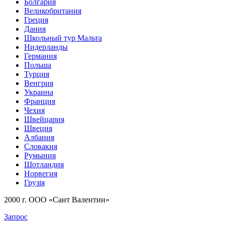
Болгария
Великобритания
Греция
Дания
Школьный тур Мальта
Нидерланды
Германия
Польша
Турция
Венгрия
Украина
Франция
Чехия
Швейцария
Швеция
Албания
Словакия
Румыния
Шотландия
Норвегия
Грузія
2000 г. ООО «Сант Валентин»
Запрос