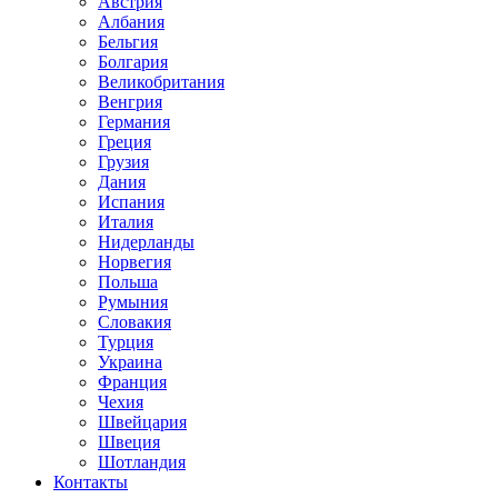
Австрия
Албания
Бельгия
Болгария
Великобритания
Венгрия
Германия
Греция
Грузия
Дания
Испания
Италия
Нидерланды
Норвегия
Польша
Румыния
Словакия
Турция
Украина
Франция
Чехия
Швейцария
Швеция
Шотландия
Контакты