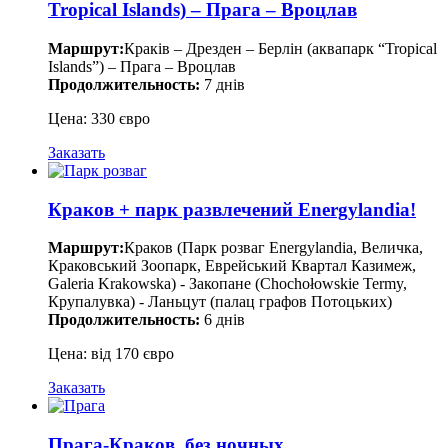
Tropical Islands) – Прага – Вроцлав
Маршрут:
Краків – Дрезден – Берлін (аквапарк “Tropical
Islands”) – Прага – Вроцлав
Продолжительность:
7 днів
Цена: 330 євро
Заказать
Краков + парк развлечений Energylandia!
Маршрут:
Краков (Парк розваг Energylandia, Величка,
Краковський Зоопарк, Еврейський Квартал Казимеж,
Galeria Krakowska) - Закопане (Chochołowskie Termy,
Крупалувка) - Ланьцут (палац графов Потоцьких)
Продолжительность:
6 днів
Цена: від 170 євро
Заказать
Прага-Краков, без ночных