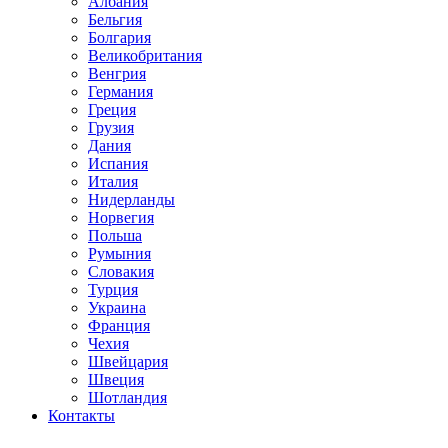
Албания
Бельгия
Болгария
Великобритания
Венгрия
Германия
Греция
Грузия
Дания
Испания
Италия
Нидерланды
Норвегия
Польша
Румыния
Словакия
Турция
Украина
Франция
Чехия
Швейцария
Швеция
Шотландия
Контакты