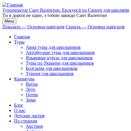
Перейти
к
Туроператор Сант Валентин. Екскурсії по Європі для школярів
основному
Ти в дорозі не один, з тобою завжди Сант Валентин
содержанию
Menu
Показать — Основна навігація
Скрыть — Основна навігація
Основна
Главная
навігація
Туры
Авиа туры для школьников
Автобусные туры для школьников
Языковые курсы для школьников
Туры по Украине для школьников
Болгария для школьников
Турция для школьников
Каникулы
Весна
Лето
Осень
Зима
Блог
О нас
Детские лагеря
По странам
Австрия