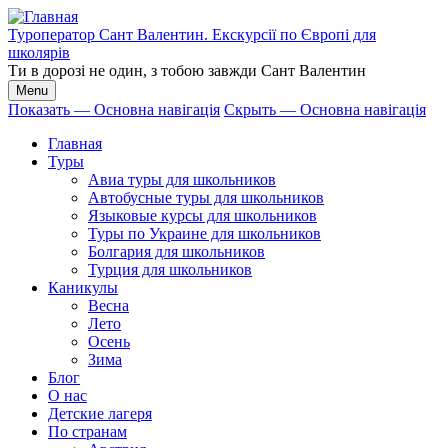
Перейти
к
Туроператор Сант Валентин. Екскурсії по Європі для
основному
школярів
содержанию
Ти в дорозі не один, з тобою завжди Сант Валентин
Menu
Показать — Основна навігація
Скрыть — Основна навігація
Основна
Главная
навігація
Туры
Авиа туры для школьников
Автобусные туры для школьников
Языковые курсы для школьников
Туры по Украине для школьников
Болгария для школьников
Турция для школьников
Каникулы
Весна
Лето
Осень
Зима
Блог
О нас
Детские лагеря
По странам