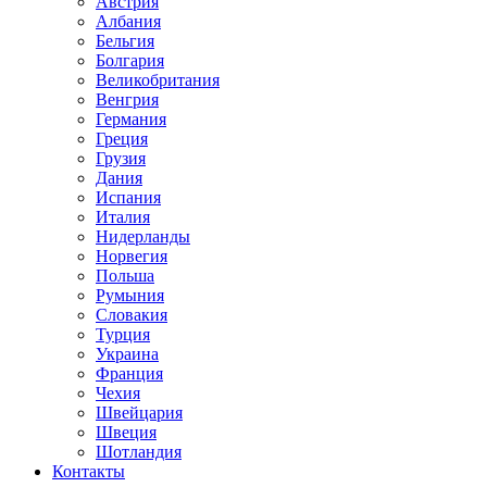
Австрия
Албания
Бельгия
Болгария
Великобритания
Венгрия
Германия
Греция
Грузия
Дания
Испания
Италия
Нидерланды
Норвегия
Польша
Румыния
Словакия
Турция
Украина
Франция
Чехия
Швейцария
Швеция
Шотландия
Контакты