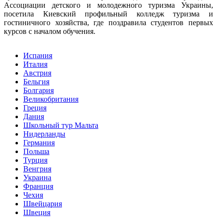
Ассоциации детского и молодежного туризма Украины,
посетила Киевский профильный колледж туризма и
гостиничного хозяйства, где поздравила студентов первых
курсов с началом обучения.
Испания
Италия
Австрия
Бельгия
Болгария
Великобритания
Греция
Дания
Школьный тур Мальта
Нидерланды
Германия
Польша
Турция
Венгрия
Украина
Франция
Чехия
Швейцария
Швеция