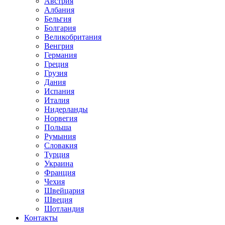
Австрия
Албания
Бельгия
Болгария
Великобритания
Венгрия
Германия
Греция
Грузия
Дания
Испания
Италия
Нидерланды
Норвегия
Польша
Румыния
Словакия
Турция
Украина
Франция
Чехия
Швейцария
Швеция
Шотландия
Контакты