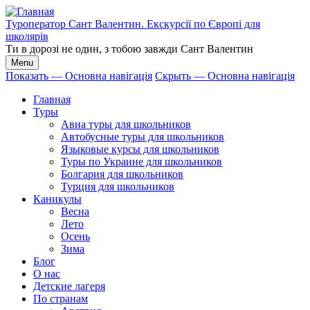
Перейти
к
Туроператор Сант Валентин. Екскурсії по Європі для
основному
школярів
содержанию
Ти в дорозі не один, з тобою завжди Сант Валентин
Menu
Показать — Основна навігація
Скрыть — Основна навігація
Основна
Главная
навігація
Туры
Авиа туры для школьников
Автобусные туры для школьников
Языковые курсы для школьников
Туры по Украине для школьников
Болгария для школьников
Турция для школьников
Каникулы
Весна
Лето
Осень
Зима
Блог
О нас
Детские лагеря
По странам