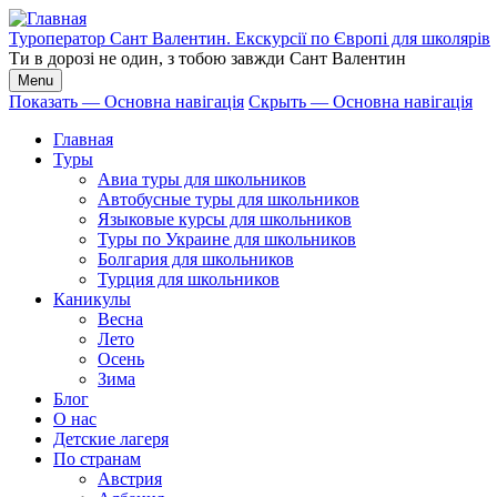
Перейти
к
Туроператор Сант Валентин. Екскурсії по Європі для школярів
основному
Ти в дорозі не один, з тобою завжди Сант Валентин
содержанию
Menu
Показать — Основна навігація
Скрыть — Основна навігація
Основна
Главная
навігація
Туры
Авиа туры для школьников
Автобусные туры для школьников
Языковые курсы для школьников
Туры по Украине для школьников
Болгария для школьников
Турция для школьников
Каникулы
Весна
Лето
Осень
Зима
Блог
О нас
Детские лагеря
По странам
Австрия