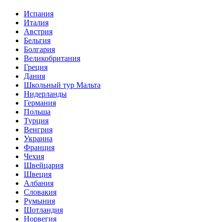
Испания
Италия
Австрия
Бельгия
Болгария
Великобритания
Греция
Дания
Школьный тур Мальта
Нидерланды
Германия
Польша
Турция
Венгрия
Украина
Франция
Чехия
Швейцария
Швеция
Албания
Словакия
Румыния
Шотландия
Норвегия