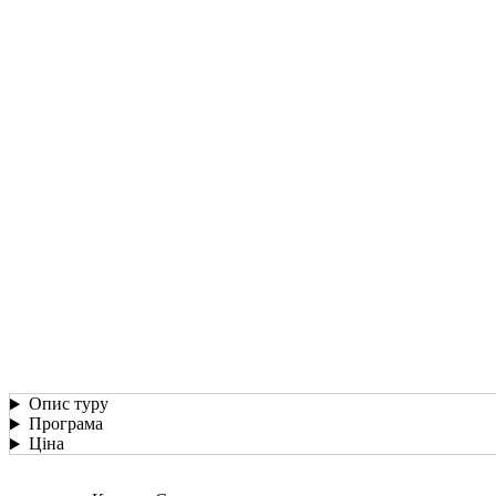
Опис туру
Програма
Ціна