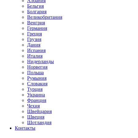
Албания
Бельгия
Болгария
Великобритания
Венгрия
Германия
Греция
Грузия
Дания
Испания
Италия
Нидерланды
Норвегия
Польша
Румыния
Словакия
Турция
Украина
Франция
Чехия
Швейцария
Швеция
Шотландия
Контакты