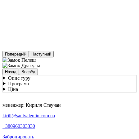
Попередній
Наступний
Назад
Вперёд
Опис туру
Програма
Ціна
менеджер: Кирилл Стаучан
kirill@santvalentin.com.ua
+380960303330
Забронировать