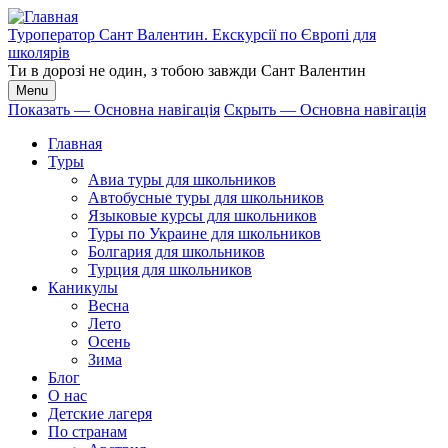
Перейти
к
Туроператор Сант Валентин. Екскурсії по Європі для
основному
школярів
содержанию
Ти в дорозі не один, з тобою завжди Сант Валентин
Menu
Показать — Основна навігація
Скрыть — Основна навігація
Основна
Главная
навігація
Туры
Авиа туры для школьников
Автобусные туры для школьников
Языковые курсы для школьников
Туры по Украине для школьников
Болгария для школьников
Турция для школьников
Каникулы
Весна
Лето
Осень
Зима
Блог
О нас
Детские лагеря
По странам