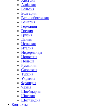
Австрия
Албания
Бельгия
Болгария
Великобритания
Венгрия
Германия
Греция
Грузия
Дания
Испания
Италия
Нидерланды
Норвегия
Польша
Румыния
Словакия
Турция
Украина
Франция
Чехия
Швейцария
Швеция
Шотландия
Контакты