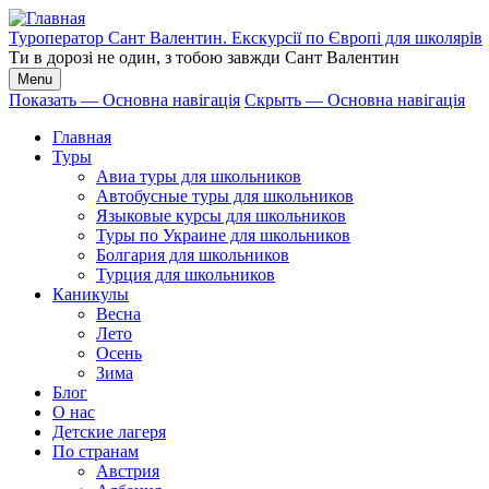
Перейти
к
Туроператор Сант Валентин. Екскурсії по Європі для школярів
основному
Ти в дорозі не один, з тобою завжди Сант Валентин
содержанию
Menu
Показать — Основна навігація
Скрыть — Основна навігація
Основна
Главная
навігація
Туры
Авиа туры для школьников
Автобусные туры для школьников
Языковые курсы для школьников
Туры по Украине для школьников
Болгария для школьников
Турция для школьников
Каникулы
Весна
Лето
Осень
Зима
Блог
О нас
Детские лагеря
По странам
Австрия