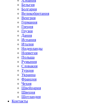
Албания
Бельгия
Болгария
Великобритания
Венгрия
Германия
Греция
Грузия
Дания
Испания
Италия
Нидерланды
Норвегия
Польша
Румыния
Словакия
Турция
Украина
Франция
Чехия
Швейцария
Швеция
Шотландия
Контакты