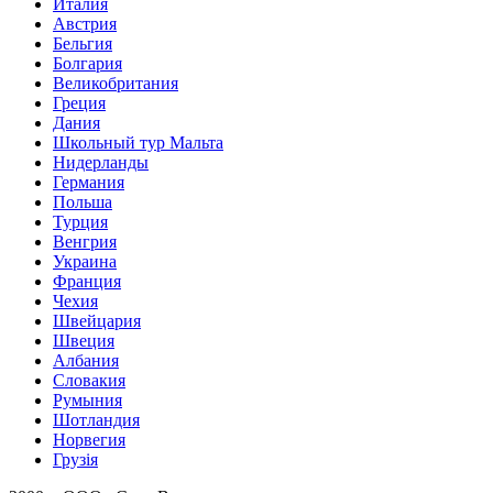
Италия
Австрия
Бельгия
Болгария
Великобритания
Греция
Дания
Школьный тур Мальта
Нидерланды
Германия
Польша
Турция
Венгрия
Украина
Франция
Чехия
Швейцария
Швеция
Албания
Словакия
Румыния
Шотландия
Норвегия
Грузія