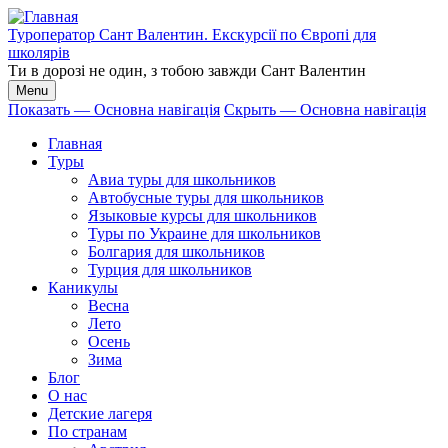
Перейти
к
Туроператор Сант Валентин. Екскурсії по Європі для
основному
школярів
содержанию
Ти в дорозі не один, з тобою завжди Сант Валентин
Menu
Показать — Основна навігація
Скрыть — Основна навігація
Основна
Главная
навігація
Туры
Авиа туры для школьников
Автобусные туры для школьников
Языковые курсы для школьников
Туры по Украине для школьников
Болгария для школьников
Турция для школьников
Каникулы
Весна
Лето
Осень
Зима
Блог
О нас
Детские лагеря
По странам