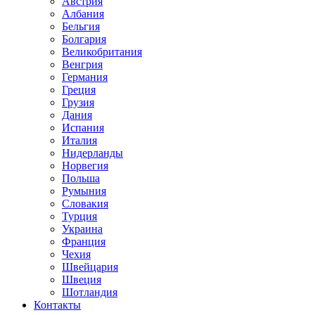
Австрия
Албания
Бельгия
Болгария
Великобритания
Венгрия
Германия
Греция
Грузия
Дания
Испания
Италия
Нидерланды
Норвегия
Польша
Румыния
Словакия
Турция
Украина
Франция
Чехия
Швейцария
Швеция
Шотландия
Контакты