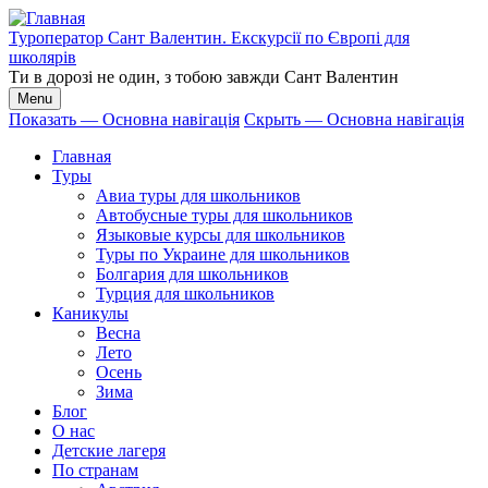
Перейти
к
Туроператор Сант Валентин. Екскурсії по Європі для
основному
школярів
содержанию
Ти в дорозі не один, з тобою завжди Сант Валентин
Menu
Показать — Основна навігація
Скрыть — Основна навігація
Основна
Главная
навігація
Туры
Авиа туры для школьников
Автобусные туры для школьников
Языковые курсы для школьников
Туры по Украине для школьников
Болгария для школьников
Турция для школьников
Каникулы
Весна
Лето
Осень
Зима
Блог
О нас
Детские лагеря
По странам