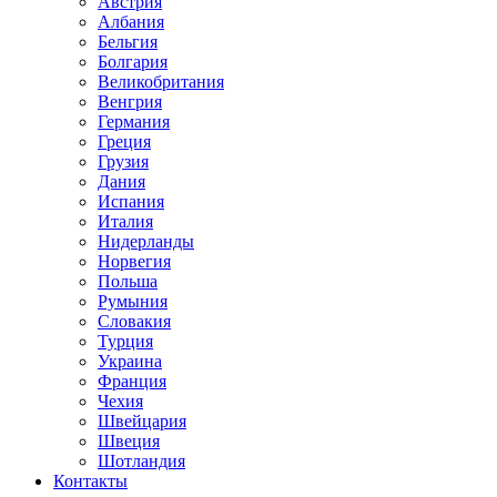
Австрия
Албания
Бельгия
Болгария
Великобритания
Венгрия
Германия
Греция
Грузия
Дания
Испания
Италия
Нидерланды
Норвегия
Польша
Румыния
Словакия
Турция
Украина
Франция
Чехия
Швейцария
Швеция
Шотландия
Контакты