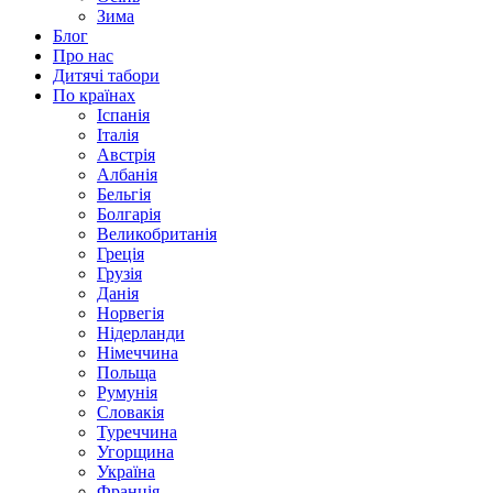
Зима
Блог
Про нас
Дитячі табори
По країнах
Іспанія
Італія
Австрія
Албанія
Бельгія
Болгарія
Великобританія
Греція
Грузія
Данія
Норвегія
Нідерланди
Німеччина
Польща
Румунія
Словакія
Туреччина
Угорщина
Україна
Франція