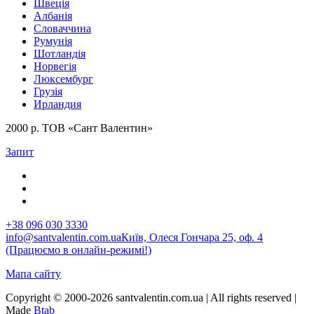
Швеція
Албанія
Словаччина
Румунія
Шотландія
Норвегія
Люксембург
Грузія
Ирландия
2000 р. ТОВ «Сант Валентин»
Запит
+38 096 030 3330
info@santvalentin.com.ua
Київ, Олеся Гончара 25, оф. 4
(Працюємо в онлайн-режимі!)
Мапа сайту
Copyright © 2000-2026 santvalentin.com.ua | All rights reserved |
Made
Btab