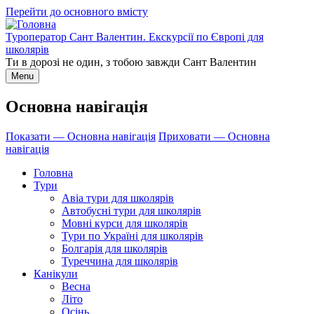
Перейти до основного вмісту
Туроператор Сант Валентин. Екскурсії по Європі для
школярів
Ти в дорозі не один, з тобою завжди Сант Валентин
Menu
Основна навігація
Показати — Основна навігація
Приховати — Основна
навігація
Головна
Тури
Авіа тури для школярів
Автобусні тури для школярів
Мовні курси для школярів
Тури по Україні для школярів
Болгарія для школярів
Туреччина для школярів
Канікули
Весна
Літо
Осінь