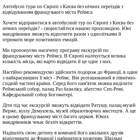
Автобусні тури по Європі з Києва без нічних переїздів з
відвідуванням французького міста Реймса
Хочете відправитися в автобусний тур по Європі з Києва без
нічних переїздів? - скористайтеся нашою пропозицією. Юні
мандрівники зможуть відпочити разом з однолітками й
отримати море позитивних емоцій.
Ми пропонуємо насичену програму екскурсій по
французькому місту Реймсу. В Європі налічується велика
кількість місць, які варто відвідати й це одне з них.
Настійно рекомендуємо здійснити подорож до Франції, в один
з найкрасивіших її міст - Реймс. Він розташований в північно-
східній частині країни. Серед його пам'яток можна виділити
Реймський собор, палац Раз базиліку, абатство Сен-Ремі.
Кафедральний собор Богоматері.
Діти під час екскурсій зможуть відвідати Ратушу, палац-музей
Верже, віллу Демуазель, музей образотворчих мистецтв. А ще
в цьому французькому місті багато церков. Юних
мандрівників чекає безліч відкриттів.
Надішліть свою дитину в компанії його шкільних друзів
відпочивати до Франції і набиратися позитиву. Шкільні