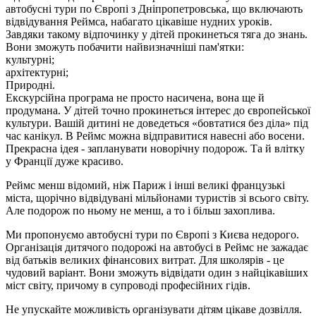
автобусні тури по Європі з Дніпропетровська, що включають
відвідування Реймса, набагато цікавіше нудних уроків.
Завдяки такому відпочинку у дітей прокинеться тяга до знань.
Вони зможуть побачити найвизначніші пам'ятки:
культурні;
архітектурні;
Природні.
Екскурсійна програма не просто насичена, вона ще й
продумана. У дітей точно прокинеться інтерес до європейської
культури. Вашій дитині не доведеться «бовтатися без діла» під
час канікул. В Реймс можна відправитися навесні або восени.
Прекрасна ідея - запланувати новорічну подорож. Та й влітку
у Франції дуже красиво.
Реймс менш відомий, ніж Париж і інші великі французькі
міста, щорічно відвідувані мільйонами туристів зі всього світу.
Але подорож по ньому не менш, а то і більш захоплива.
Ми пропонуємо автобусні тури по Європі з Києва недорого.
Організація дитячого подорожі на автобусі в Реймс не зажадає
від батьків великих фінансових витрат. Для школярів - це
чудовий варіант. Вони зможуть відвідати один з найцікавіших
міст світу, причому в супроводі професійних гідів.
Не упускайте можливість організувати дітям цікаве дозвілля.