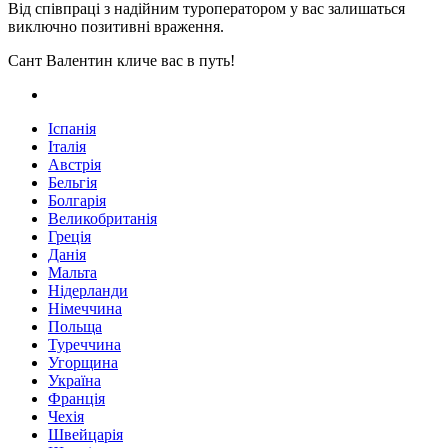
Від співпраці з надійним туроператором у вас залишаться
виключно позитивні враження.
Сант Валентин кличе вас в путь!
Іспанія
Італія
Австрія
Бельгія
Болгарія
Великобританія
Греція
Данія
Мальта
Нідерланди
Німеччина
Польща
Туреччина
Угорщина
Україна
Франція
Чехія
Швейцарія