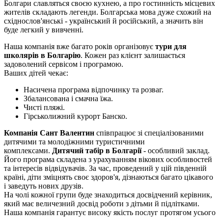
Болгари славляться своєю кухнею, а про гостинність місцевих
жителів складають легенди. Болгарська мова дуже схожий на
східнослов'янські - український й російський, а значить він
буде легкий у вивченні.
Наша компанія вже багато років організовує
тури для
школярів в Болгарію
. Кожен раз клієнт залишається
задоволений сервісом і програмою.
Ваших дітей чекає:
Насичена програма відпочинку та розваг.
Збалансована і смачна їжа.
Чисті пляжі.
Гірськолижний курорт Банско.
Компанія Сант Валентин
співпрацює зі спеціалізованими
дитячими та молодіжними туристичними
комплексами.
Дитячий табір в Болгарії
- особливий заклад.
Його програма складена з урахуванням вікових особливостей
та інтересів відвідувачів. За час, проведений у цій південній
країні, діти зміцнять своє здоров'я, дізнаються багато цікавого
і заведуть нових друзів.
На чолі кожної групи буде знаходиться досвідчений керівник,
який має величезний досвід роботи з дітьми й підлітками.
Наша компанія гарантує високу якість послуг протягом усього