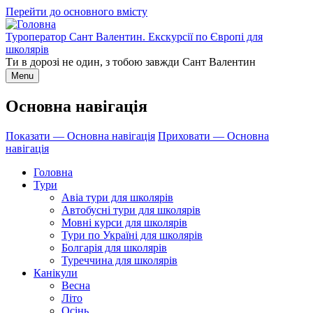
Перейти до основного вмісту
Туроператор Сант Валентин. Екскурсії по Європі для
школярів
Ти в дорозі не один, з тобою завжди Сант Валентин
Menu
Основна навігація
Показати — Основна навігація
Приховати — Основна
навігація
Головна
Тури
Авіа тури для школярів
Автобусні тури для школярів
Мовні курси для школярів
Тури по Україні для школярів
Болгарія для школярів
Туреччина для школярів
Канікули
Весна
Літо
Осінь