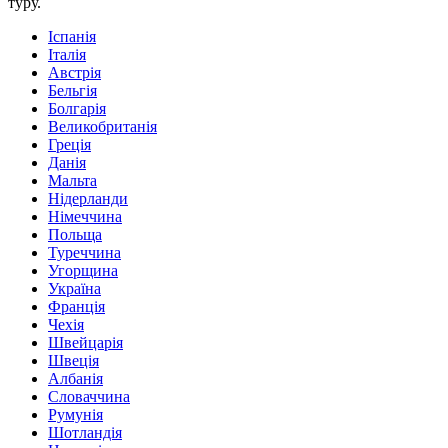
туру.
Іспанія
Італія
Австрія
Бельгія
Болгарія
Великобританія
Греція
Данія
Мальта
Нідерланди
Німеччина
Польща
Туреччина
Угорщина
Україна
Франція
Чехія
Швейцарія
Швеція
Албанія
Словаччина
Румунія
Шотландія