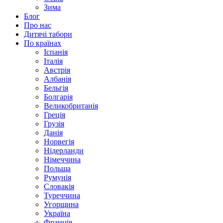
Зима
Блог
Про нас
Дитячі табори
По країнах
Іспанія
Італія
Австрія
Албанія
Бельгія
Болгарія
Великобританія
Греція
Грузія
Данія
Норвегія
Нідерланди
Німеччина
Польща
Румунія
Словакія
Туреччина
Угорщина
Україна
Франція