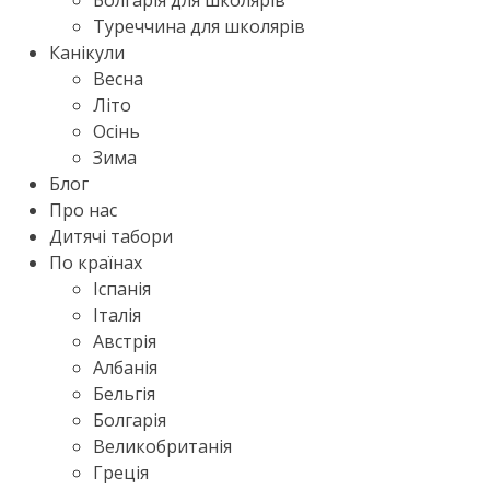
Болгарія для школярів
Туреччина для школярів
Канікули
Весна
Літо
Осінь
Зима
Блог
Про нас
Дитячі табори
По країнах
Іспанія
Італія
Австрія
Албанія
Бельгія
Болгарія
Великобританія
Греція