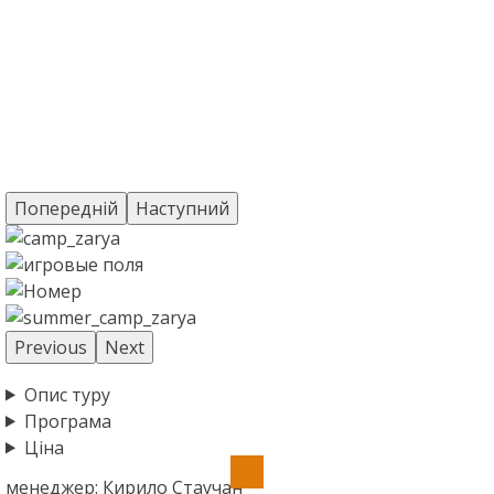
Попередній
Наступний
Previous
Next
Опис туру
Програма
Ціна
менеджер: Кирило Стаучан