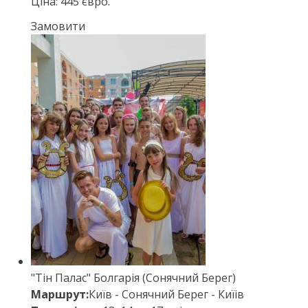
Ціна: 445 євро.
Замовити
"Тін Палас" Болгарія (Сонячний Берег)
Маршрут:
Київ - Сонячний Берег - Киїів