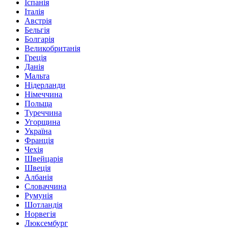
Іспанія
Італія
Австрія
Бельгія
Болгарія
Великобританія
Греція
Данія
Мальта
Нідерланди
Німеччина
Польща
Туреччина
Угорщина
Україна
Франція
Чехія
Швейцарія
Швеція
Албанія
Словаччина
Румунія
Шотландія
Норвегія
Люксембург