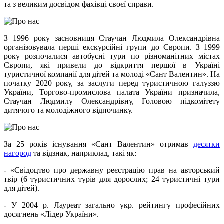
та з великим досвідом фахівці своєї справи.
Image
З 1996 року засновниця Стаучан Людмила Олександрівна
організовувала перші екскурсійні групи до Європи. З 1999
року розпочалися автобусні тури по різноманітних містах
Європи, які привели до відкриття першої в Україні
туристичної компанії для дітей та молоді «Сант Валентин». На
початку 2020 року, за заслуги перед туристичною галуззю
України, Торгово-промислова палата України призначила,
Стаучан Людмилу Олександрівну, Головою підкомітету
дитячого та молодіжного відпочинку.
Image
За 25 років існування «Сант Валентин» отримав
десятки
нагород
та відзнак, наприклад, такі як:
- «Свідоцтво про державну реєстрацію прав на авторський
твір (6 туристичних турів для дорослих; 24 туристичні тури
для дітей).
- У 2004 р. Лауреат загально укр. рейтингу професійних
досягнень «Лідер України».