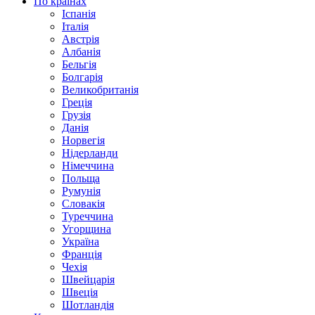
По країнах
Іспанія
Італія
Австрія
Албанія
Бельгія
Болгарія
Великобританія
Греція
Грузія
Данія
Норвегія
Нідерланди
Німеччина
Польща
Румунія
Словакія
Туреччина
Угорщина
Україна
Франція
Чехія
Швейцарія
Швеція
Шотландія