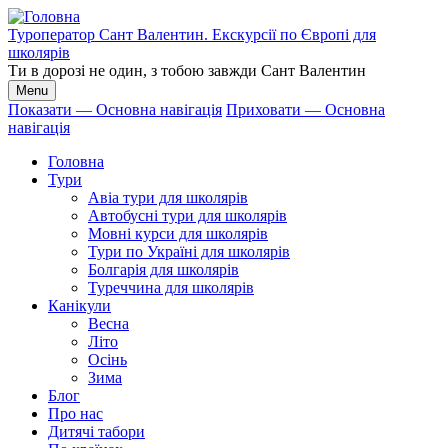
Перейти
до
Туроператор Сант Валентин. Екскурсії по Європі для
основного
школярів
вмісту
Ти в дорозі не один, з тобою завжди Сант Валентин
Menu
Показати — Основна навігація
Приховати — Основна
навігація
Основна
навігація
Головна
Тури
Авіа тури для школярів
Автобусні тури для школярів
Мовні курси для школярів
Тури по Україні для школярів
Болгарія для школярів
Туреччина для школярів
Канікули
Весна
Літо
Осінь
Зима
Блог
Про нас
Дитячі табори