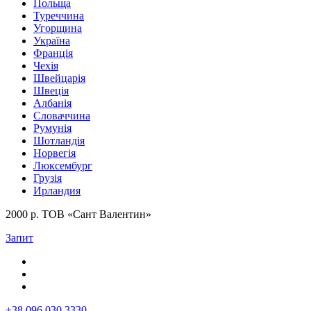
Польща
Туреччина
Угорщина
Україна
Франція
Чехія
Швейцарія
Швеція
Албанія
Словаччина
Румунія
Шотландія
Норвегія
Люксембург
Грузія
Ирландия
2000 р. ТОВ «Сант Валентин»
Запит
+38 096 030 3330