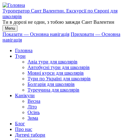
Перейти
до
Туроператор Сант Валентин. Екскурсії по Європі для
основного
школярів
вмісту
Ти в дорозі не один, з тобою завжди Сант Валентин
Menu
Показати — Основна навігація
Приховати — Основна
навігація
Основна
навігація
Головна
Тури
Авіа тури для школярів
Автобусні тури для школярів
Мовні курси для школярів
Тури по Україні для школярів
Болгарія для школярів
Туреччина для школярів
Канікули
Весна
Літо
Осінь
Зима
Блог
Про нас
Дитячі табори