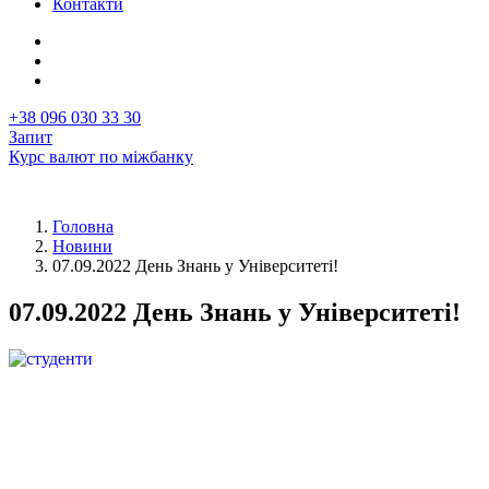
Контакти
+38 096 030 33 30
Запит
Курс валют по міжбанку
Головна
Новини
Рядок
07.09.2022 День Знань у Університеті!
навіґації
07.09.2022 День Знань у Університеті!
Перша
Image
фотографія
у
новині