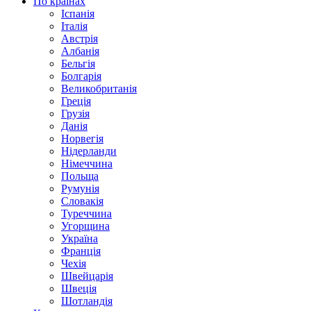
По країнах
Іспанія
Італія
Австрія
Албанія
Бельгія
Болгарія
Великобританія
Греція
Грузія
Данія
Норвегія
Нідерланди
Німеччина
Польща
Румунія
Словакія
Туреччина
Угорщина
Україна
Франція
Чехія
Швейцарія
Швеція
Шотландія