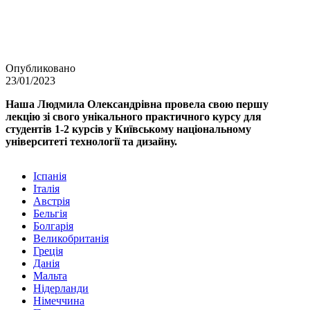
Опубликовано
23/01/2023
Наша Людмила Олександрівна провела свою першу
лекцію зі свого унікального практичного курсу для
студентів 1-2 курсів у Київському національному
університеті технології та дизайну.
Іспанія
Італія
Австрія
Бельгія
Болгарія
Великобританія
Греція
Данія
Мальта
Нідерланди
Німеччина