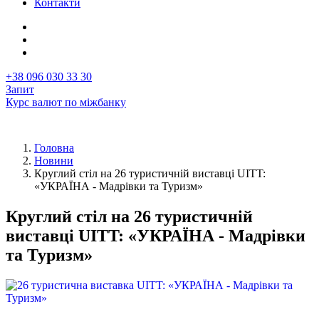
Контакти
+38 096 030 33 30
Запит
Курс валют по міжбанку
Головна
Новини
Рядок
Круглий стіл на 26 туристичній виставці UITT:
навіґації
«УКРАЇНА - Мадрівки та Туризм»
Круглий стіл на 26 туристичній
виставці UITT: «УКРАЇНА - Мадрівки
та Туризм»
Перша
Image
фотографія
у