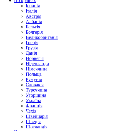
По країнах
Іспанія
Італія
Австрія
Албанія
Бельгія
Болгарія
Великобританія
Греція
Грузія
Данія
Норвегія
Нідерланди
Німеччина
Польща
Румунія
Словакія
Туреччина
Угорщина
Україна
Франція
Чехія
Швейцарія
Швеція
Шотландія