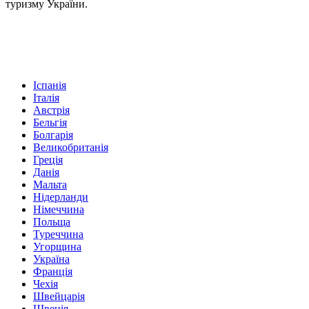
туризму України.
Іспанія
Італія
Австрія
Бельгія
Болгарія
Великобританія
Греція
Данія
Мальта
Нідерланди
Німеччина
Польща
Туреччина
Угорщина
Україна
Франція
Чехія
Швейцарія
Швеція