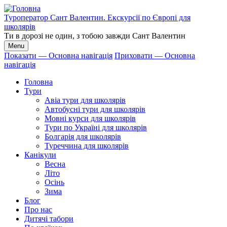
Перейти
до
Туроператор Сант Валентин. Екскурсії по Європі для
основного
школярів
вмісту
Ти в дорозі не один, з тобою завжди Сант Валентин
Menu
Показати — Основна навігація
Приховати — Основна
навігація
Основна
навігація
Головна
Тури
Авіа тури для школярів
Автобусні тури для школярів
Мовні курси для школярів
Тури по Україні для школярів
Болгарія для школярів
Туреччина для школярів
Канікули
Весна
Літо
Осінь
Зима
Блог
Про нас
Дитячі табори