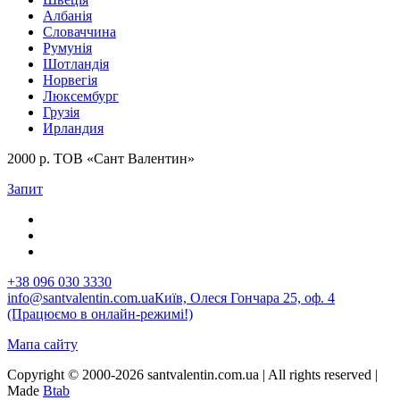
Албанія
Словаччина
Румунія
Шотландія
Норвегія
Люксембург
Грузія
Ирландия
2000 р. ТОВ «Сант Валентин»
Запит
+38 096 030 3330
info@santvalentin.com.ua
Київ, Олеся Гончара 25, оф. 4
(Працюємо в онлайн-режимі!)
Мапа сайту
Copyright © 2000-2026 santvalentin.com.ua | All rights reserved |
Made
Btab