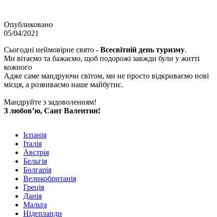
Опубликовано
05/04/2021
Сьогодні неймовірне свято -
Всесвітній день туризму
.
Ми вітаємо та бажаємо, щоб подорожі завжди були у житті
кожного
Адже саме мандруючи світом, ми не просто відкриваємо нові
місця, а розвиваємо наше майбутнє.
Мандруйте з задоволенням!
З любов’ю, Сант Валентин!
Іспанія
Італія
Австрія
Бельгія
Болгарія
Великобританія
Греція
Данія
Мальта
Нідерланди