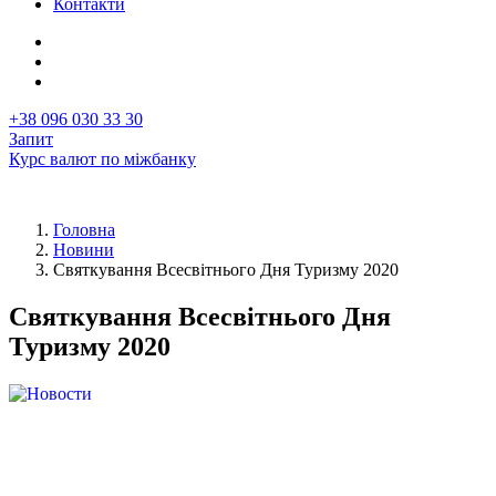
Контакти
+38 096 030 33 30
Запит
Курс валют по міжбанку
Головна
Новини
Рядок
Святкування Всесвітнього Дня Туризму 2020
навіґації
Святкування Всесвітнього Дня
Туризму 2020
Перша
Image
фотографія
у
новині