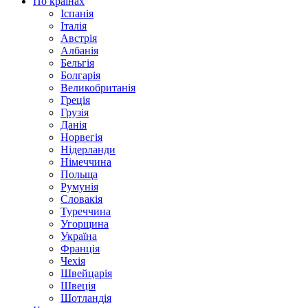
По країнах
Іспанія
Італія
Австрія
Албанія
Бельгія
Болгарія
Великобританія
Греція
Грузія
Данія
Норвегія
Нідерланди
Німеччина
Польща
Румунія
Словакія
Туреччина
Угорщина
Україна
Франція
Чехія
Швейцарія
Швеція
Шотландія