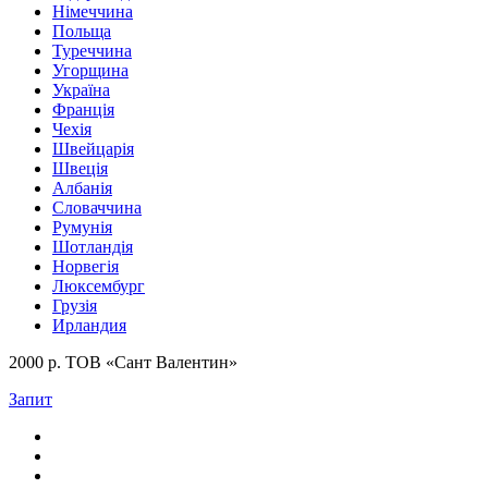
Німеччина
Польща
Туреччина
Угорщина
Україна
Франція
Чехія
Швейцарія
Швеція
Албанія
Словаччина
Румунія
Шотландія
Норвегія
Люксембург
Грузія
Ирландия
2000 р. ТОВ «Сант Валентин»
Запит