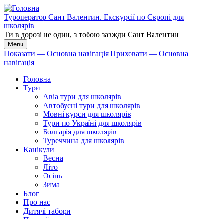
Перейти
до
Туроператор Сант Валентин. Екскурсії по Європі для
основного
школярів
вмісту
Ти в дорозі не один, з тобою завжди Сант Валентин
Menu
Показати — Основна навігація
Приховати — Основна
навігація
Основна
навігація
Головна
Тури
Авіа тури для школярів
Автобусні тури для школярів
Мовні курси для школярів
Тури по Україні для школярів
Болгарія для школярів
Туреччина для школярів
Канікули
Весна
Літо
Осінь
Зима
Блог
Про нас
Дитячі табори