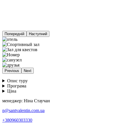
Попередній
Наступний
Previous
Next
Опис туру
Програма
Ціна
менеджер: Ніна Стаучан
n@santvalentin.com.ua
+380960303330