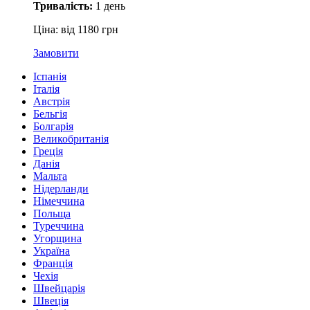
Тривалість:
1 день
Ціна: від 1180 грн
Замовити
Іспанія
Італія
Австрія
Бельгія
Болгарія
Великобританія
Греція
Данія
Мальта
Нідерланди
Німеччина
Польща
Туреччина
Угорщина
Україна
Франція
Чехія
Швейцарія
Швеція