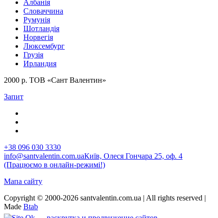
Албанія
Словаччина
Румунія
Шотландія
Норвегія
Люксембург
Грузія
Ирландия
2000 р. ТОВ «Сант Валентин»
Запит
+38 096 030 3330
info@santvalentin.com.ua
Київ, Олеся Гончара 25, оф. 4
(Працюємо в онлайн-режимі!)
Мапа сайту
Copyright © 2000-2026 santvalentin.com.ua | All rights reserved |
Made
Btab