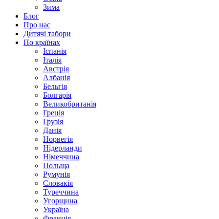
Зима
Блог
Про нас
Дитячі табори
По країнах
Іспанія
Італія
Австрія
Албанія
Бельгія
Болгарія
Великобританія
Греція
Грузія
Данія
Норвегія
Нідерланди
Німеччина
Польща
Румунія
Словакія
Туреччина
Угорщина
Україна
Франція