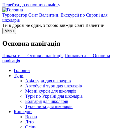
Перейти до основного вмісту
Туроператор Сант Валентин. Екскурсії по Європі для
школярів
Ти в дорозі не один, з тобою завжди Сант Валентин
Menu
Основна навігація
Показати — Основна навігація
Приховати — Основна
навігація
Головна
Тури
Авіа тури для школярів
Автобусні тури для школярів
Мовні курси для школярів
Тури по Україні для школярів
Болгарія для школярів
Туреччина для школярів
Канікули
Весна
Літо
Осінь