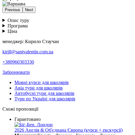
Previous
Next
Опис туру
Програма
Ціна
менеджер: Кирило Стаучан
kirill@santvalentin.com.ua
+380960303330
Забронювати
Мовні курси для школярів
Авіа тури для школярів
Автобусні тури для школярів
Тури по Україні для школярів
Схожі пропозиції
Гарантовано
2026 Англія & Об'єднана Європа (курси + екскурсії)