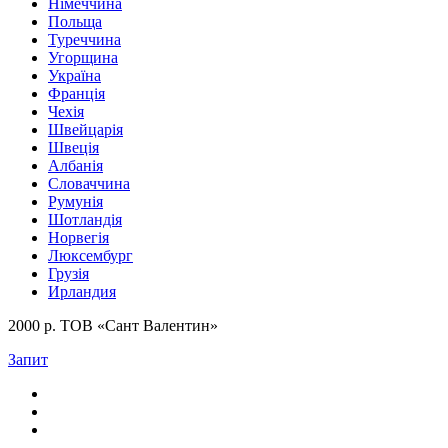
Німеччина
Польща
Туреччина
Угорщина
Україна
Франція
Чехія
Швейцарія
Швеція
Албанія
Словаччина
Румунія
Шотландія
Норвегія
Люксембург
Грузія
Ирландия
2000 р. ТОВ «Сант Валентин»
Запит