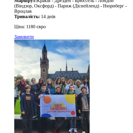
Маршрут:
Краків - Дрезден - Брюссель - Лондон
(Віндзор, Оксфорд) - Париж (Діснейленд) - Нюрнберг -
Вроцлав
Тривалість:
14 днів
Ціна: 1180 євро
Замовити