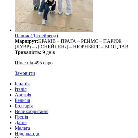
Париж (Діснейленд)
Маршрут:
КРАКІВ – ПРАГА – РЕЙМС – ПАРИЖ
(ЛУВР) – ДІСНЕЙЛЕНД – НЮРНБЕРГ – ВРОЦЛАВ
Тривалість:
9 днів
Ціна: від 495 євро
Замовити
Іспанія
Італія
Австрія
Бельгія
Болгарія
Великобританія
Греція
Данія
Мальта
Нідерланди