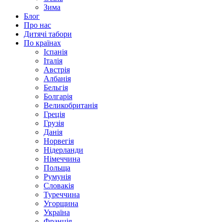
Зима
Блог
Про нас
Дитячі табори
По країнах
Іспанія
Італія
Австрія
Албанія
Бельгія
Болгарія
Великобританія
Греція
Грузія
Данія
Норвегія
Нідерланди
Німеччина
Польща
Румунія
Словакія
Туреччина
Угорщина
Україна
Франція