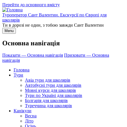
Перейти до основного вмісту
Туроператор Сант Валентин. Екскурсії по Європі для
школярів
Ти в дорозі не один, з тобою завжди Сант Валентин
Menu
Основна навігація
Показати — Основна навігація
Приховати — Основна
навігація
Головна
Тури
Авіа тури для школярів
Автобусні тури для школярів
Мовні курси для школярів
Тури по Україні для школярів
Болгарія для школярів
Туреччина для школярів
Канікули
Весна
Літо
Осінь