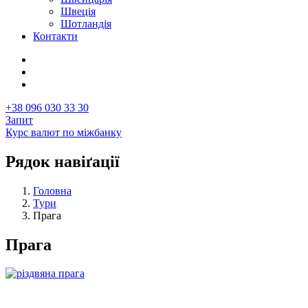
Швеція
Шотландія
Контакти
+38 096 030 33 30
Запит
Курс валют по міжбанку
Рядок навіґації
Головна
Тури
Прага
Прага