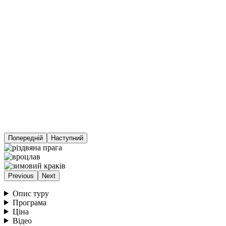
Попередній
Наступний
Previous
Next
Опис туру
Програма
Ціна
Відео