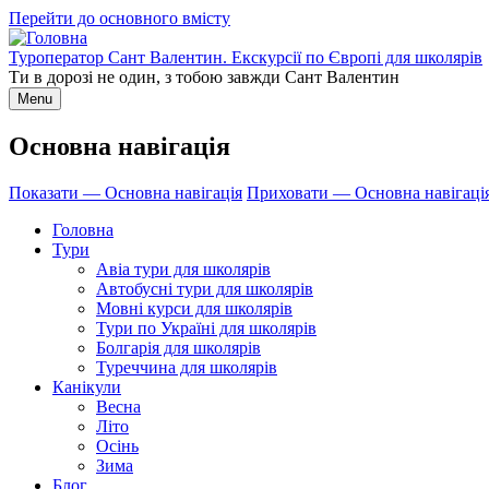
Перейти до основного вмісту
Туроператор Сант Валентин. Екскурсії по Європі для школярів
Ти в дорозі не один, з тобою завжди Сант Валентин
Menu
Основна навігація
Показати — Основна навігація
Приховати — Основна навігаці
Головна
Тури
Авіа тури для школярів
Автобусні тури для школярів
Мовні курси для школярів
Тури по Україні для школярів
Болгарія для школярів
Туреччина для школярів
Канікули
Весна
Літо
Осінь
Зима
Блог