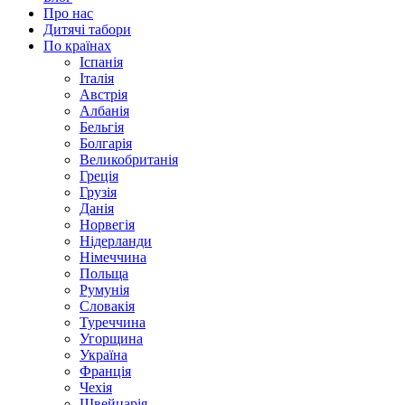
Про нас
Дитячі табори
По країнах
Іспанія
Італія
Австрія
Албанія
Бельгія
Болгарія
Великобританія
Греція
Грузія
Данія
Норвегія
Нідерланди
Німеччина
Польща
Румунія
Словакія
Туреччина
Угорщина
Україна
Франція
Чехія
Швейцарія