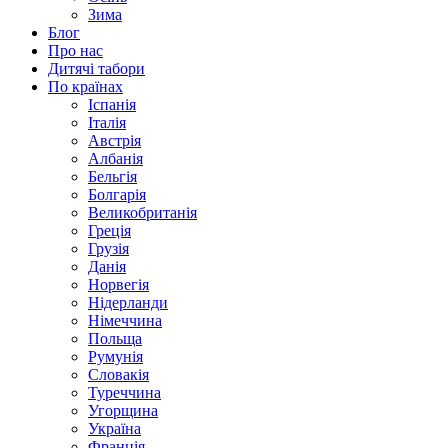
Зима
Блог
Про нас
Дитячі табори
По країнах
Іспанія
Італія
Австрія
Албанія
Бельгія
Болгарія
Великобританія
Греція
Грузія
Данія
Норвегія
Нідерланди
Німеччина
Польща
Румунія
Словакія
Туреччина
Угорщина
Україна
Франція