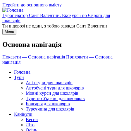
Перейти до основного вмісту
Туроператор Сант Валентин. Екскурсії по Європі для
школярів
Ти в дорозі не один, з тобою завжди Сант Валентин
Menu
Основна навігація
Показати — Основна навігація
Приховати — Основна
навігація
Головна
Тури
Авіа тури для школярів
Автобусні тури для школярів
Мовні курси для школярів
Тури по Україні для школярів
Болгарія для школярів
Туреччина для школярів
Канікули
Весна
Літо
Осінь