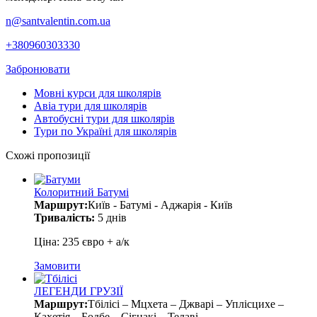
n@santvalentin.com.ua
+380960303330
Забронювати
Мовні курси для школярів
Авіа тури для школярів
Автобусні тури для школярів
Тури по Україні для школярів
Схожі пропозиції
Колоритний Батумі
Маршрут:
Київ - Батумі - Аджарія - Київ
Тривалість:
5 днів
Ціна: 235 євро + а/к
Замовити
ЛЕГЕНДИ ГРУЗІЇ
Маршрут:
Тбілісі – Мцхета – Джварі – Уплісцихе –
Кахетія – Бодбе – Сігнакі – Телаві