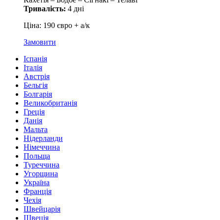
Тривалість:
4 дні
Ціна: 190 євро + а/к
Замовити
Іспанія
Італія
Австрія
Бельгія
Болгарія
Великобританія
Греція
Данія
Мальта
Нідерланди
Німеччина
Польща
Туреччина
Угорщина
Україна
Франція
Чехія
Швейцарія
Швеція