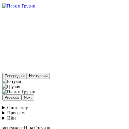
Попередній
Наступний
Previous
Next
Опис туру
Програма
Ціна
менеджер: Ніна Стаучан