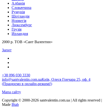
Албанія
Словаччина
Румунія
Шотландія
Норвегія
Люксембург
Грузія
Ирландия
2000 р. ТОВ «Сант Валентин»
Запит
+38 096 030 3330
info@santvalentin.com.ua
Київ, Олеся Гончара 25, оф. 4
(Працюємо в онлайн-режимі!)
Мапа сайту
Copyright © 2000-2026 santvalentin.com.ua | All rights reserved |
Made
Btab