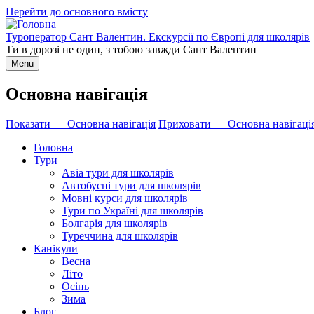
Перейти до основного вмісту
Туроператор Сант Валентин. Екскурсії по Європі для школярів
Ти в дорозі не один, з тобою завжди Сант Валентин
Menu
Основна навігація
Показати — Основна навігація
Приховати — Основна навігаці
Головна
Тури
Авіа тури для школярів
Автобусні тури для школярів
Мовні курси для школярів
Тури по Україні для школярів
Болгарія для школярів
Туреччина для школярів
Канікули
Весна
Літо
Осінь
Зима
Блог