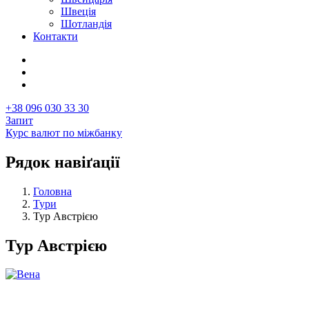
Швеція
Шотландія
Контакти
+38 096 030 33 30
Запит
Курс валют по міжбанку
Рядок навіґації
Головна
Тури
Тур Австрією
Тур Австрією