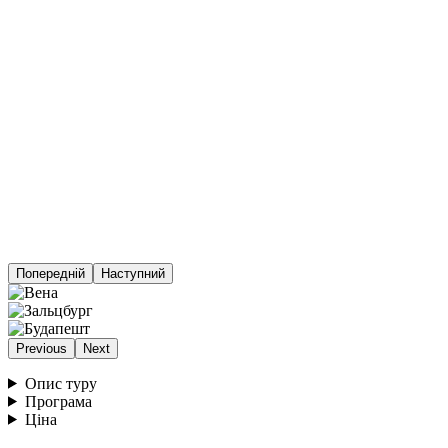
Попередній
Наступний
Previous
Next
Опис туру
Програма
Ціна