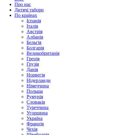
Про нас
Дитячі табори
По країнах
Іспанія
Італія
Австрія
Албанія
Бельгія
Болгарія
Великобританія
Греція
Грузія
Данія
Норвегія
Нідерланди
Німеччина
Польща
Румунія
Словакія
Туреччина
Угорщина
Україна
Франція
Чехія
Швейцарія