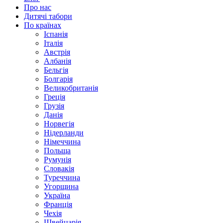
Про нас
Дитячі табори
По країнах
Іспанія
Італія
Австрія
Албанія
Бельгія
Болгарія
Великобританія
Греція
Грузія
Данія
Норвегія
Нідерланди
Німеччина
Польща
Румунія
Словакія
Туреччина
Угорщина
Україна
Франція
Чехія
Швейцарія