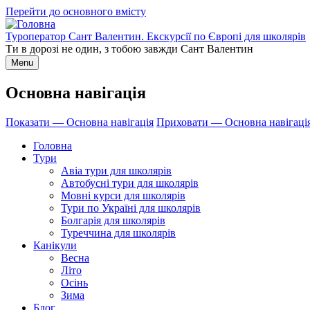
Перейти до основного вмісту
Туроператор Сант Валентин. Екскурсії по Європі для школярів
Ти в дорозі не один, з тобою завжди Сант Валентин
Menu
Основна навігація
Показати — Основна навігація
Приховати — Основна навігаці
Головна
Тури
Авіа тури для школярів
Автобусні тури для школярів
Мовні курси для школярів
Тури по Україні для школярів
Болгарія для школярів
Туреччина для школярів
Канікули
Весна
Літо
Осінь
Зима
Блог