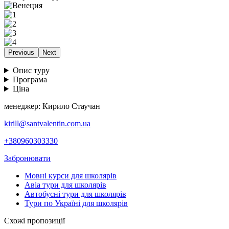
Previous
Next
Опис туру
Програма
Ціна
менеджер: Кирило Стаучан
kirill@santvalentin.com.ua
+380960303330
Забронювати
Мовні курси для школярів
Авіа тури для школярів
Автобусні тури для школярів
Тури по Україні для школярів
Схожі пропозиції