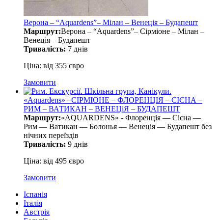
Верона – “Aquardens”– Мілан – Венеція – Будапешт
Маршрут:
Верона – “Aquardens”– Сірміоне – Мілан –
Венеція – Будапешт
Тривалість:
7 днів
Ціна: від 355 євро
Замовити
«Aquardens» –СІРМІОНЕ – ФЛОРЕНЦІЯ – СІЄНА –
РИМ – ВАТИКАН – ВЕНЕЦіЯ – БУДАПЕШТ
Маршрут:
«AQUARDENS» - Флоренція — Сієна —
Рим — Ватикан — Болонья — Венеція — Будапешт без
нічних переїздів
Тривалість:
9 днів
Ціна: від 495 євро
Замовити
Іспанія
Італія
Австрія