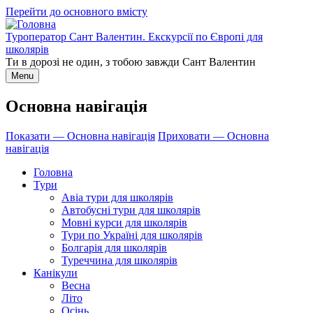
Перейти до основного вмісту
Туроператор Сант Валентин. Екскурсії по Європі для
школярів
Ти в дорозі не один, з тобою завжди Сант Валентин
Menu
Основна навігація
Показати — Основна навігація
Приховати — Основна
навігація
Головна
Тури
Авіа тури для школярів
Автобусні тури для школярів
Мовні курси для школярів
Тури по Україні для школярів
Болгарія для школярів
Туреччина для школярів
Канікули
Весна
Літо
Осінь