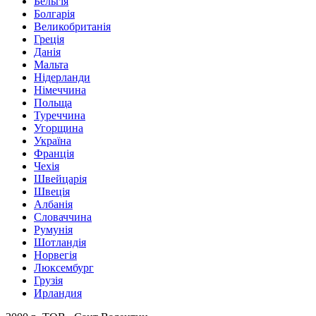
Бельгія
Болгарія
Великобританія
Греція
Данія
Мальта
Нідерланди
Німеччина
Польща
Туреччина
Угорщина
Україна
Франція
Чехія
Швейцарія
Швеція
Албанія
Словаччина
Румунія
Шотландія
Норвегія
Люксембург
Грузія
Ирландия