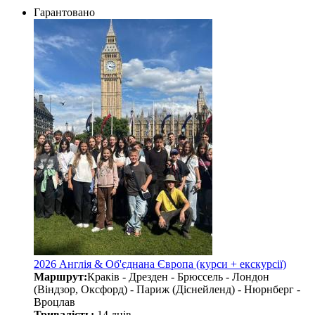
Гарантовано
2026 Англія & Об'єднана Європа (курси + екскурсії)
Маршрут:
Краків - Дрезден - Брюссель - Лондон
(Віндзор, Оксфорд) - Париж (Діснейленд) - Нюрнберг -
Вроцлав
Тривалість:
14 днів