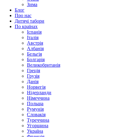
Зима
Блог
Про нас
Дитячі табори
По країнах
Іспанія
Італія
Австрія
Албанія
Бельгія
Болгарія
Великобританія
Греція
Грузія
Данія
Норвегія
Нідерланди
Німеччина
Польща
Румунія
Словакія
Туреччина
Угорщина
Україна
Франція