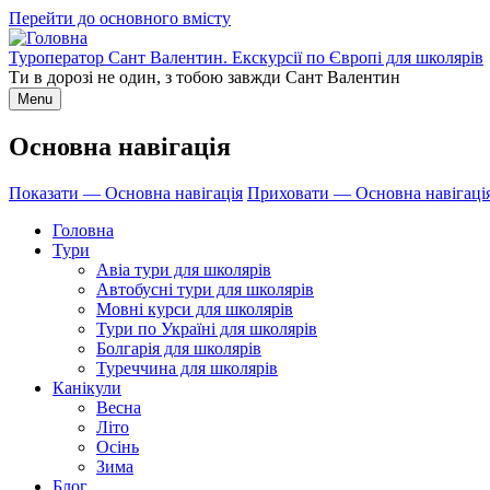
Перейти до основного вмісту
Туроператор Сант Валентин. Екскурсії по Європі для школярів
Ти в дорозі не один, з тобою завжди Сант Валентин
Menu
Основна навігація
Показати — Основна навігація
Приховати — Основна навігаці
Головна
Тури
Авіа тури для школярів
Автобусні тури для школярів
Мовні курси для школярів
Тури по Україні для школярів
Болгарія для школярів
Туреччина для школярів
Канікули
Весна
Літо
Осінь
Зима
Блог