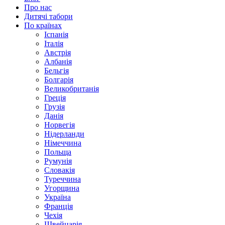
Про нас
Дитячі табори
По країнах
Іспанія
Італія
Австрія
Албанія
Бельгія
Болгарія
Великобританія
Греція
Грузія
Данія
Норвегія
Нідерланди
Німеччина
Польща
Румунія
Словакія
Туреччина
Угорщина
Україна
Франція
Чехія
Швейцарія