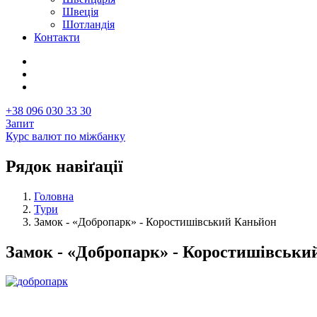
Швеція
Шотландія
Контакти
+38 096 030 33 30
Запит
Курс валют по міжбанку
Рядок навіґації
Головна
Тури
Замок - «Добропарк» - Коростишівський Каньйон
Замок - «Добропарк» - Коростишівськи