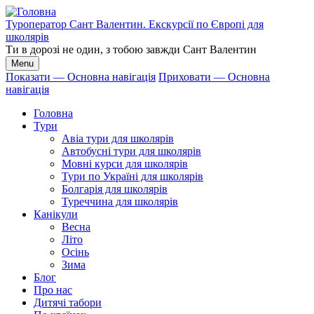
Перейти
до
Туроператор Сант Валентин. Екскурсії по Європі для
основного
школярів
вмісту
Ти в дорозі не один, з тобою завжди Сант Валентин
Menu
Показати — Основна навігація
Приховати — Основна
навігація
Основна
навігація
Головна
Тури
Авіа тури для школярів
Автобусні тури для школярів
Мовні курси для школярів
Тури по Україні для школярів
Болгарія для школярів
Туреччина для школярів
Канікули
Весна
Літо
Осінь
Зима
Блог
Про нас
Дитячі табори