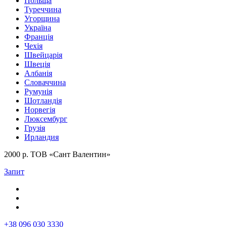
Польща
Туреччина
Угорщина
Україна
Франція
Чехія
Швейцарія
Швеція
Албанія
Словаччина
Румунія
Шотландія
Норвегія
Люксембург
Грузія
Ирландия
2000 р. ТОВ «Сант Валентин»
Запит
+38 096 030 3330