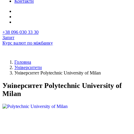
Контакти
+38 096 030 33 30
Запит
Курс валют по міжбанку
Головна
Університети
Рядок
Університет Polytechnic University of Milan
навіґації
Університет Polytechnic University of
Milan
Перша
Image
фотографія