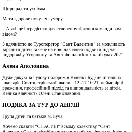
Щиро радіти успіхам.
Мати здорове почуття гумору...
...А які ще інгредієнти для створення зіркової команди вам
відомі?
З вдячністю до Туроператор "Сант Валентин" за можливість
зарядити дітей та себе на нові навчальні подвиги під час
подорожі у Угорщину та Австрію на осінніх канікулах 2021.
Алена Аполонина
Дуже дякую за чудову подорож в Відень і Будапешт наших
школярів Святопетрівської школи з 12 -17.10.21, неймовірні
враження, професійний підхід та відповідальність за дітей.
Велика вдячність Олені Станіславовні!
ПОДЯКА ЗА ТУР ДО АНГЛІЇ
Група дітей та батьків м. Буча.
Хочемо сказати "СПАСИБІ" всьому колективу "Сант
Валентина" за професійно виконану роботу. Дякуємо! Були в