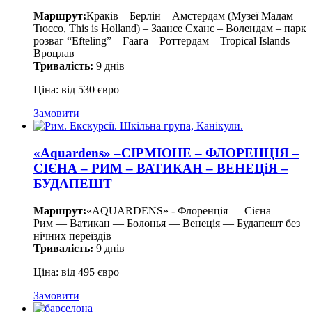
Маршрут:
Краків – Берлін – Амстердам (Музеї Мадам
Тюссо, This is Holland) – Заансе Сханс – Волендам – парк
розваг “Efteling” – Гаага – Роттердам – Tropical Islands –
Вроцлав
Тривалість:
9 днів
Ціна: від 530 євро
Замовити
«Aquardens» –СІРМІОНЕ – ФЛОРЕНЦІЯ –
СІЄНА – РИМ – ВАТИКАН – ВЕНЕЦіЯ –
БУДАПЕШТ
Маршрут:
«AQUARDENS» - Флоренція — Сієна —
Рим — Ватикан — Болонья — Венеція — Будапешт без
нічних переїздів
Тривалість:
9 днів
Ціна: від 495 євро
Замовити