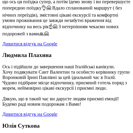
що ось ця поїздка супер, а потім їдемо знову і ви перевершуєте
попередню поїздку👌🤗 Вдало спланований маршрут ( без
нічних переїздів), змістовні цікаві екскурсії та комфортні
умови проживання це завжди незабутні враження від
відпочинку на весь рік☝️🤗 З нетерпінням чекаємо нових
подорожей з вами🙏🤗
Дивитися відгук на Google
Людмила Плахина
Ось і підійшли до завершення наші Італійські канікули.
Хочу подякувати Сант Валентин та особисто керівнику групи
Воронковій Ірині Павлівні за цей ідеальний час в Італії.
Чудово підібране місце відпочинку, приємний готель поряд з
морем, неймовірно цікаві екскурсії і приємні люди.
Дякую, що в такий час ви даруєте людям приємні емоції!
Будемо раді новим подорожам з Вами!
Дивитися відгук на Google
Юлія Суткова