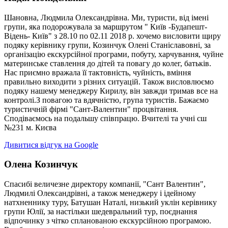
Шановна, Людмила Олександрівна. Ми, туристи, від імені
групи, яка подорожувала за маршрутом " Київ -Будапешт-
Відень- Київ" з 28.10 по 02.11 2018 р. хочемо висловити щиру
подяку керівнику групи, Козинчук Олені Станіславовні, за
організацію екскурсійної програми, побуту, харчування, чуйне
материнське ставлення до дітей та повагу до колег, батьків.
Нас приємно вражала її тактовність, чуйність, вміння
правильно виходити з різних ситуацій. Також висловлюємо
подяку нашему менеджеру Кирилу, він завжди тримав все на
контролі.З повагою та вдячністю, група туристів. Бажаємо
туристичній фірмі "Сант-Валентин" процвітання.
Сподіваємось на подальшу співпрацю. Вчителі та учні сш
№231 м. Києва
Дивитися відгук на Google
Олена Козинчук
Спасибі величезне директору компанії, "Сант Валентин",
Людмилі Олександрівні, а також менеджеру і ідейному
натхненнику туру, Батушан Наталі, низький уклін керівнику
групи Юлії, за настільки шедевральний тур, поєднання
відпочинку з чітко спланованою екскурсійною програмою.