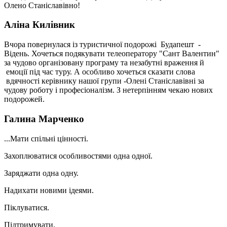
Олено Станіславівно!
Аліна Килівник
Вчора повернулася із туристичної подорожі Будапешт -
Відень. Хочеться подякувати телеоператору "Сант Валентин"
за чудово організовану програму та незабутні враження й
емоції під час туру. А особливо хочеться сказати слова
вдячності керівнику нашої групи -Олені Станіславівні за
чудову роботу і професіоналізм. З нетерпінням чекаю нових
подорожей.
Галина Марченко
...Мати спільні цінності.
Захоплюватися особливостями одна одної.
Заряджати одна одну.
Надихати новими ідеями.
Піклуватися.
Підтримувати.