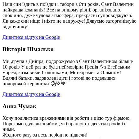
Наш син їздить в поїздки і табори з 6ти років. Сант Валентин
найкраща компанія! Все на вищому рівні, організовано,
спокійно, дуже чудова атмосфера, прекрасні супроводжуючі.
Як каже син ніщо і ніхто не напружує! Дякуємо заторганізауію
відпочинку!
Дивитися відгук на Google
Вікторія Шмалько
Ми ,група з Дніпра, подорожуємо з Сант Валентином більше
10 років У цей раз це була неймовірна Греція 🌞з Егейським
морем, казковими Солоніками, Метеорами та Олімпом!
Вдячні батьки, задоволені діти і готові до подальших
подорожей керівники!🤗💛💙
Дивитися відгук на Google
Анна Чумак
Хочу поділитися враженнями від роботи з цією тур фірмою.
Порекомендували знайомі, які працюють десятки років із
ними.
Жодного разу за весь період не підвели!