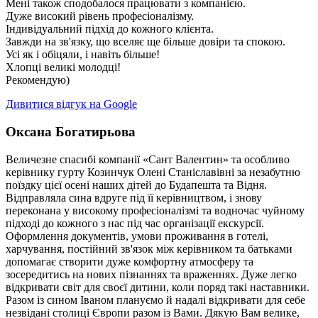
Мені також сподобалося працювати з компанією.
Дуже високий рівень професіоналізму.
Індивідуальний підхід до кожного клієнта.
Завжди на зв'язку, що вселяє ще більше довіри та спокою.
Усі як і обіцяли, і навіть більше!
Хлопці великі молодці!
Рекомендую)
Дивитися відгук на Google
Оксана Богатирьова
Величезне спасибі компанії «Сант Валентин» та особливо
керівнику гурту Козинчук Олені Станіславівні за незабутню
поїздку цієї осені наших дітей до Будапешта та Відня.
Відправляла сина вдруге під її керівництвом, і знову
переконана у високому професіоналізмі та водночас чуйному
підході до кожного з нас під час організації екскурсії.
Оформлення документів, умови проживання в готелі,
харчування, постійний зв'язок між керівником та батьками
допомагає створити дуже комфортну атмосферу та
зосередитись на нових пізнаннях та враженнях. Дуже легко
відкривати світ для своєї дитини, коли поряд такі наставники.
Разом із сином Іваном плануємо й надалі відкривати для себе
незвідані столиці Європи разом із Вами. Дякую Вам велике,