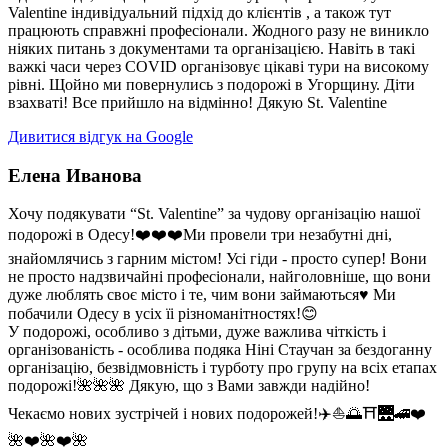
Valentine індивідуальний підхід до клієнтів , а також тут
працюють справжні професіонали. Жодного разу не виникло
ніяких питань з документами та організацією. Навіть в такі
важкі часи через COVID організовує цікаві тури на високому
рівні. Щойно ми повернулись з подорожі в Угорщину. Діти
взахваті! Все прийшло на відмінно! Дякую St. Valentine
Дивитися відгук на Google
Елена Иванова
Хочу подякувати “St. Valentine” за чудову організацію нашої
подорожі в Одесу!❤️❤️❤️Ми провели три незабутні дні,
знайомлячись з гарним містом! Усі гіди - просто супер! Вони
не просто надзвичайні професіонали, найголовніше, що вони
дуже люблять своє місто і те, чим вони займаються♥️ Ми
побачили Одесу в усіх їі різноманітностях!😊
У подорожі, особливо з дітьми, дуже важлива чіткість і
організованість - особлива подяка Ніні Стаучан за бездоганну
організацію, безвідмовність і турботу про групу на всіх етапах
подорожі!🌺🌺🌺 Дякую, що з Вами завжди надійно!
Чекаємо нових зустрічей і нових подорожей!✈️⛵️🌅⛩🌉🚄❤️
🌺❤️🌺❤️🌺