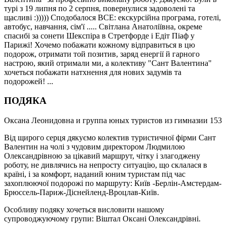
турі з 19 липня по 2 серпня, повернулися задоволені та
щасливі :))))) Сподобалося ВСЕ: екскурсійна програма, готелі,
автобус, навчання, сім'ї ..... Світлана Анатоліївна, окреме
спасибі за сонети Шекспіра в Стретфорде і Едіт Піаф у
Парижі! Хочемо побажати кожному відправиться в цю
подорож, отримати той позитив, заряд енергії й гарного
настрою, який отримали ми, а колективу "Сант Валентина"
хочеться побажати натхнення для нових задумів та
подорожей! ...
ПОДЯКА
Оксана Леонидовна и группа юных туристов из гимназии 153
Від щирого серця дякуємо колектив туристичної фірми Сант
Валентин на чолі з чудовим директором Людмилою
Олександрівною за цікавий маршрут, чітку і злагоджену
роботу, не дивлячись на непросту ситуацію, що склалася в
країні, і за комфорт, наданий юним туристам під час
захоплюючої подорожі по маршруту: Київ -Берлін-Амстердам-
Брюссель-Париж-Діснейленд-Вроцлав-Київ.
Особливу подяку хочеться висловити нашому
супроводжуючому групи: Віштал Оксані Олександрівні.