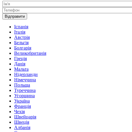
Ім'я
Телефон
Іспанія
Італія
Австрія
Бельгія
Болгарія
Великобританія
Греція
Данія
Мальта
Нідерланди
Німеччина
Польща
Туреччина
Угорщина
Україна
Франція
Чехія
Швейцарія
Швеція
Албанія