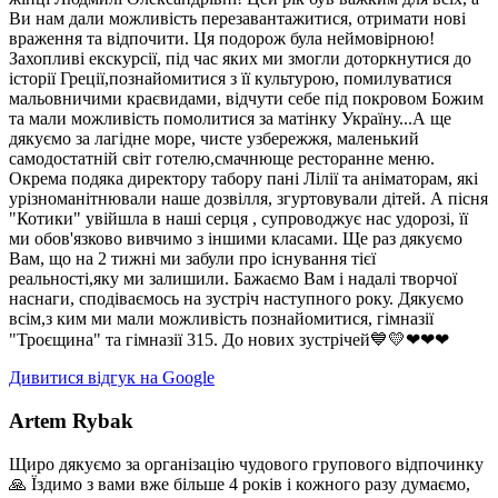
Ви нам дали можливість перезавантажитися, отримати нові
враження та відпочити. Ця подорож була неймовірною!
Захопливі екскурсії, під час яких ми змогли доторкнутися до
історії Греції,познайомитися з її культурою, помилуватися
мальовничими краєвидами, відчути себе під покровом Божим
та мали можливість помолитися за матінку Україну...А ще
дякуємо за лагідне море, чисте узбережжя, маленький
самодостатній світ готелю,смачнюще ресторанне меню.
Окрема подяка директору табору пані Лілії та аніматорам, які
урізноманітнювали наше дозвілля, згуртовували дітей. А пісня
"Котики" увійшла в наші серця , супроводжує нас удорозі, її
ми обов'язково вивчимо з іншими класами. Ще раз дякуємо
Вам, що на 2 тижні ми забули про існування тієї
реальності,яку ми залишили. Бажаємо Вам і надалі творчої
наснаги, сподіваємось на зустріч наступного року. Дякуємо
всім,з ким ми мали можливість познайомитися, гімназії
"Троєщина" та гімназії 315. До нових зустрічей💙💛❤❤❤
Дивитися відгук на Google
Artem Rybak
Щиро дякуємо за організацію чудового групового відпочинку
🙏 Їздимо з вами вже більше 4 років і кожного разу думаємо,