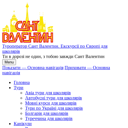
Перейти
до
основного
вмісту
Туроператор Сант Валентин. Екскурсії по Європі для
школярів
Ти в дорозі не один, з тобою завжди Сант Валентин
Menu
Показати — Основна навігація
Приховати — Основна
навігація
Основна
навігація
Головна
Тури
Авіа тури для школярів
Автобусні тури для школярів
Мовні курси для школярів
Тури по Україні для школярів
Болгарія для школярів
Туреччина для школярів
Канікули