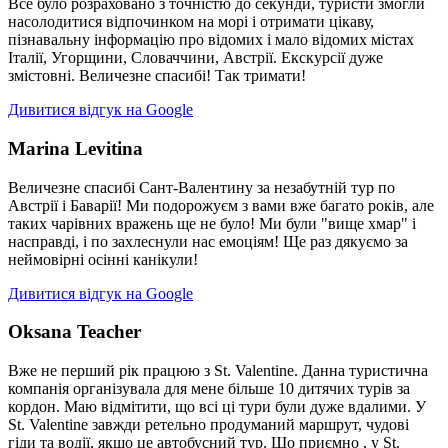
Все було розраховано з точністю до секунди, туристи змогли
насолодитися відпочинком на морі і отримати цікаву,
пізнавальну інформацію про відомих і мало відомих містах
Італії, Угорщини, Словаччини, Австрії. Екскурсії дуже
змістовні. Величезне спасибі! Так тримати!
Дивитися відгук на Google
Marina Levitina
Величезне спасибі Сант-Валентину за незабутній тур по
Австрії і Баварії! Ми подорожуєм з вами вже багато років, але
таких чарівних вражень ще не було! Ми були "вище хмар" і
насправді, і по захлеснули нас емоціям! Ще раз дякуємо за
неймовірні осінні канікули!
Дивитися відгук на Google
Oksana Teacher
Вже не перший рік працюю з St. Valentine. Данна туристична
компанія організувала для мене більше 10 дитячих турів за
кордон. Маю відмітити, що всі ці тури були дуже вдалими. У
St. Valentine завжди ретельно продуманий маршрут, чудові
гіди та водії, якщо це автобусний тур. Що приємно , у St.