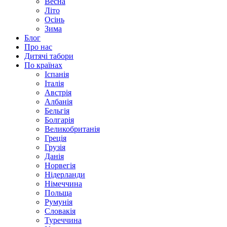
Весна
Літо
Осінь
Зима
Блог
Про нас
Дитячі табори
По країнах
Іспанія
Італія
Австрія
Албанія
Бельгія
Болгарія
Великобританія
Греція
Грузія
Данія
Норвегія
Нідерланди
Німеччина
Польща
Румунія
Словакія
Туреччина