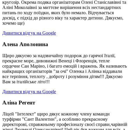
кругозір. Окрема подяка організаторам Олені Станіславівні та
Аліні Миколаївні за миттєве вирішення всіх нестандартних
питань по ходу поїздки, яких було немало. Відчувається
досвід, є підхід до різного віку та характер дитини. Дякуємо,
хочемо ще)
Дивитися відгук на Google
Алена Аполонина
Щиро дякуємо за надзвичайну подорож до гарячої Італії,
прекрасне море, дивовижні Венеці і Флоренція, тепле
сердечне Сан Маріно, і багато емоцій і вражень. Як називають
найкращих організаторів "за очі" Оленка і Алінка віддавали
все терпіння, теплоту , доброту і розуміння дітям!!! Дякуємо
Вам за італійське літо!!!
Дивитися відгук на Google
Аліна Регент
Ліцей "Інтелект" щиро дякує кожному члену команди
турфірми "Сант Валентин", а особливо прекрасному
директорові, справжньому професіоналу своєї справи,чарівній
жінці Людмилі Олександрівні! Цей рік був важким для всіх, а