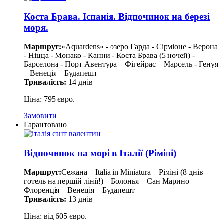
Коста Брава. Іспанія. Відпочинок на березі
моря.
Маршрут:
«Aquardens» - озеро Гарда - Сірміоне - Верона
- Ніцца - Монако - Канни - Коста Брава (5 ночей) -
Барселона - Порт Авентура – Фігейрас – Марсель - Генуя
– Венеція – Будапешт
Тривалість:
14 днів
Ціна: 795 євро.
Замовити
Гарантовано
Відпочинок на морі в Італії (Ріміні)
Маршрут:
Сежана – Italia in Miniatura – Ріміні (8 днів
готель на першій лінії!) – Болонья – Сан Марино –
Флоренція – Венеція – Будапешт
Тривалість:
13 днів
Ціна: від 605 євро.