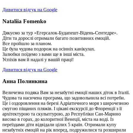
Дивитися відгук на Google
Nataliia Fomenko
Дякуємо за тур «Егерсалок-Будапешт-Відень-Сентедре».
Діти та дорослі отримали багато позитивних емоцій.
Все пройшло за планом.
Це була чудова подорож на осінніх канікулах.
Залюбки поїдемо з вами ще в інші міста.
Успіхів вам й надалі у вашій праці!
Дивитися відгук на Google
Анна Полинкина
Величезна подяка Вам за незабутні емоції наших діток в Італії.
Чудова та насичена програма, що задовольнила всі потреби.
Це і оздоровлення на березі Адріатичного моря з широчезною
смугою піщаних пляжів. І цікаві екскурсії до Флоренції з її
архітектурою та скульптурою, до Республіки Сан-Марино
високо в горах, до колоритної Венеції, міста на воді. Із
переїздами діти відвідали цілих 5 країн. Отримали купу
незабутніх емоцій на рік вперед, подружилися та розширили