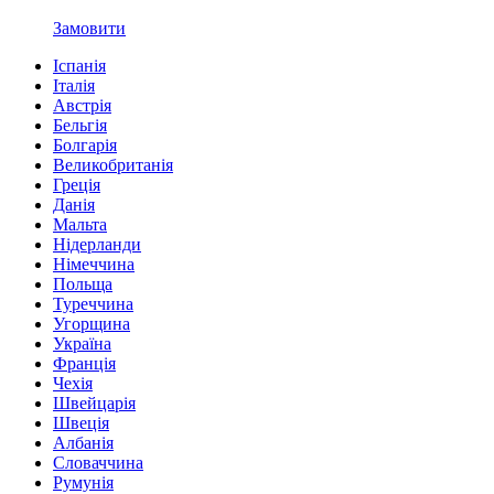
Замовити
Іспанія
Італія
Австрія
Бельгія
Болгарія
Великобританія
Греція
Данія
Мальта
Нідерланди
Німеччина
Польща
Туреччина
Угорщина
Україна
Франція
Чехія
Швейцарія
Швеція
Албанія
Словаччина
Румунія