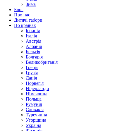
Зима
Блог
Про нас
Дитячі табори
По країнах
Іспанія
Італія
Австрія
Албанія
Бельгія
Болгарія
Великобританія
Греція
Грузія
Данія
Норвегія
Нідерланди
Німеччина
Польща
Румунія
Словакія
Туреччина
Угорщина
Україна
Франція