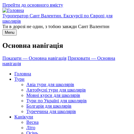
Перейти до основного вмісту
Туроператор Сант Валентин. Екскурсії по Європі для
школярів
Ти в дорозі не один, з тобою завжди Сант Валентин
Menu
Основна навігація
Показати — Основна навігація
Приховати — Основна
навігація
Головна
Тури
Авіа тури для школярів
Автобусні тури для школярів
Мовні курси для школярів
Тури по Україні для школярів
Болгарія для школярів
Туреччина для школярів
Канікули
Весна
Літо
Осінь