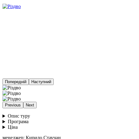
Попередній
Наступний
Previous
Next
Опис туру
Програма
Ціна
менеджер: Кирило Стаучан