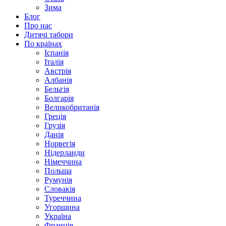
Зима
Блог
Про нас
Дитячі табори
По країнах
Іспанія
Італія
Австрія
Албанія
Бельгія
Болгарія
Великобританія
Греція
Грузія
Данія
Норвегія
Нідерланди
Німеччина
Польща
Румунія
Словакія
Туреччина
Угорщина
Україна
Франція