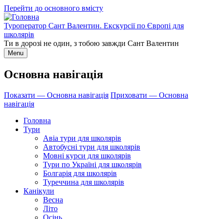
Перейти до основного вмісту
Туроператор Сант Валентин. Екскурсії по Європі для
школярів
Ти в дорозі не один, з тобою завжди Сант Валентин
Menu
Основна навігація
Показати — Основна навігація
Приховати — Основна
навігація
Головна
Тури
Авіа тури для школярів
Автобусні тури для школярів
Мовні курси для школярів
Тури по Україні для школярів
Болгарія для школярів
Туреччина для школярів
Канікули
Весна
Літо
Осінь