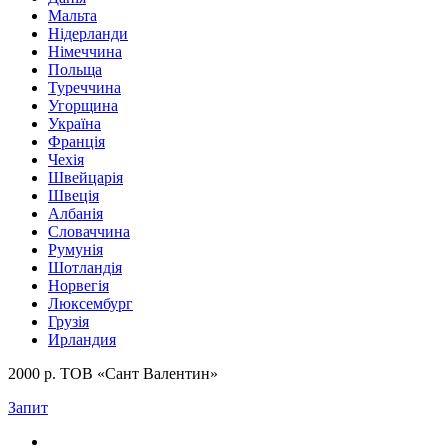
Мальта
Нідерланди
Німеччина
Польща
Туреччина
Угорщина
Україна
Франція
Чехія
Швейцарія
Швеція
Албанія
Словаччина
Румунія
Шотландія
Норвегія
Люксембург
Грузія
Ирландия
2000 р. ТОВ «Сант Валентин»
Запит