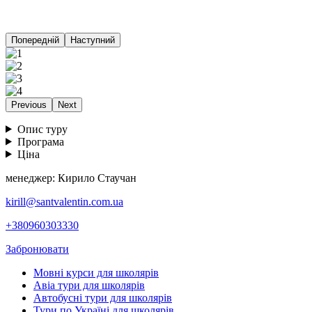
Попередній
Наступний
Previous
Next
Опис туру
Програма
Ціна
менеджер: Кирило Стаучан
kirill@santvalentin.com.ua
+380960303330
Забронювати
Мовні курси для школярів
Авіа тури для школярів
Автобусні тури для школярів
Тури по Україні для школярів