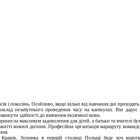
сів і поколінь. Особливо, якщо вільні від навчання дні проходять
риклад незабутнього проведення часу на канікулах. Він дарує
звинути здібності до вивчення іноземної мови.
инесла максимум задоволення для дітей, а батьки та вчителі були
житті кожної дитини. Професійна організація маршруту командо
ння.
Краків. Зупинка в першій столиці Польщі буде хоч коротко