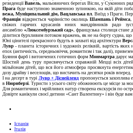
резиденції
Вавель
, мальовничих берегах Вісли, у Суконних ряд
Прага
буде наступною знаменною зупинкою, на якій діти побача
вежа, Муніципальний дім, Вацлавська пл
. Виїзд з Праги. Пе
Франція
відкриється чарівністю околиць
Шампань і Реймса
,
свіжих гарячих круасанів юних мандрівників радо зу
ансамблю
«Люксембурзький сад»
, французька столиця стане
ділитися бурхливим потоком вражень, як не на борту судна, що
Юні цінителі прекрасного будуть в захваті від архітектури
Верс
Лувр
- планета історичних і художніх реліквій, вартість яки
епох (античність, середньовіччя, романтизм і так далі), привезен
Буяння фарб і витончених готичних форм
Монмартра
дарує ма
Шостий день туру присвячується справжній Мецці всіх діте
мільйонам дітей, що вся його атмосфера просякнута енергетик
дозу драйву і веселощів, що вистачить на десятки років вперед.
І на десерт в турі
Лувр + Діснейленд
пропонується захоплива е
в
Нюрнберзі
. Туристи з усього світу обожнюють це місце за мож
Для романтичних і мрійливих натур створена екскурсія по остр
Довірте канікули своєї дитини «Сант Валентину» і він буде ва
Іспанія
Італія