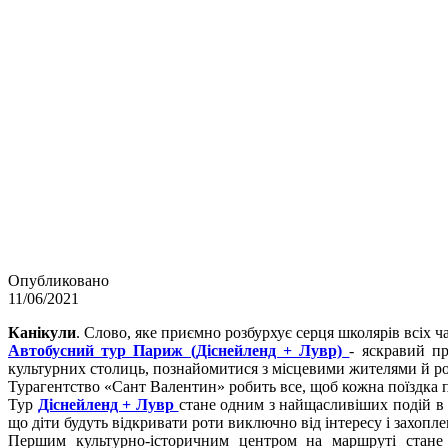
Опубликовано
11/06/2021
Канікули
. Слово, яке приємно розбурхує серця школярів всіх ча
Автобусний тур Париж (Діснейленд + Лувр)
- яскравий п
культурних столиць, познайомитися з місцевими жителями й ро
Турагентство «Сант Валентин» робить все, щоб кожна поїздка пр
Тур
Діснейленд + Лувр
стане одним з найщасливіших подій в 
що діти будуть відкривати роти виключно від інтересу і захопле
Першим культурно-історичним центром на маршруті стане 