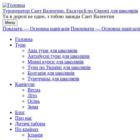
Перейти
до
Туроператор Сант Валентин. Екскурсії по Європі для школярів
основного
Ти в дорозі не один, з тобою завжди Сант Валентин
вмісту
Menu
Показати — Основна навігація
Приховати — Основна навігаці
Основна
Головна
навігація
Тури
Авіа тури для школярів
Автобусні тури для школярів
Мовні курси для школярів
Тури по Україні для школярів
Болгарія для школярів
Туреччина для школярів
Канікули
Весна
Літо
Осінь
Зима
Блог
Про нас
Дитячі табори
По країнах
Іспанія