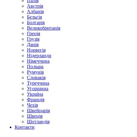
Італія
Австрія
Албанія
Бельгія
Болгарія
Великобританія
Греція
Грузія
Данія
Норвегія
Нідерланди
Німеччина
Польща
Румунія
Словакія
Туреччина
Угорщина
Україна
Франція
Чехія
Швейцарія
Швеція
Шотландія
Контакти