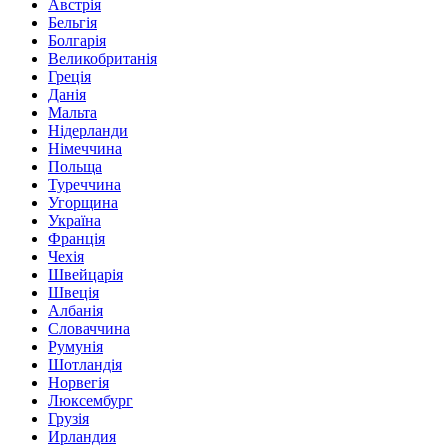
Австрія
Бельгія
Болгарія
Великобританія
Греція
Данія
Мальта
Нідерланди
Німеччина
Польща
Туреччина
Угорщина
Україна
Франція
Чехія
Швейцарія
Швеція
Албанія
Словаччина
Румунія
Шотландія
Норвегія
Люксембург
Грузія
Ирландия