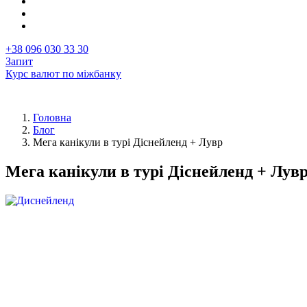
+38 096 030 33 30
Запит
Курс валют по міжбанку
Головна
Блог
Рядок
Мега канікули в турі Діснейленд + Лувр
навіґації
Мега канікули в турі Діснейленд + Лув
Перша
Image
фотографія
у
статті