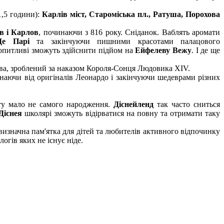
1,5 години):
Карлів міст, Староміська пл., Ратуша, Порохова
в і Карлов
, починаючи з 816 року. Сніданок. Ваблять аромати
е Парі
та закінчуючи пишними красотами палацового
опитливі зможуть здійснити підйом на
Ейфелеву Вежу
. І де ще
тва, зроблений за наказом Короля-Сонця Людовика XIV.
инаючи від оригіналів Леонардо і закінчуючи шедеврами різних
іту мало не самого народження.
Діснейленд
так часто сниться
Діснея
школярі зможуть відірватися на повну та отримати таку
визначна пам'ятка для дітей та любителів активного відпочинку
огів яких не існує ніде.