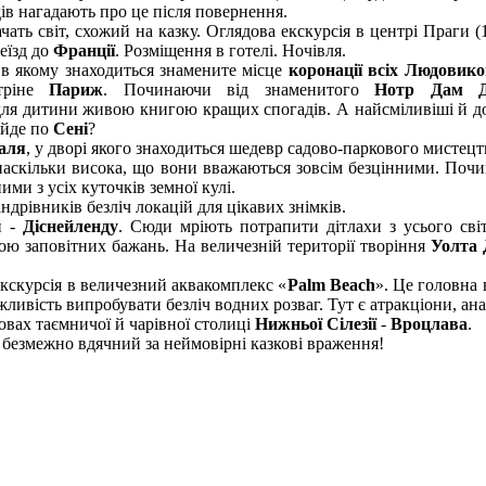
ів нагадають про це після повернення.
ть світ, схожий на казку. Оглядова екскурсія в центрі Праги (
реїзд до
Франції
. Розміщення в готелі. Ночівля.
 в якому знаходиться знамените місце
коронації всіх Людовико
стріне
Париж
. Починаючи від знаменитого
Нотр Дам Д
 для дитини живою книгою кращих спогадів. А найсміливіші й д
 йде по
Сені
?
аля
, у дворі якого знаходиться шедевр садово-паркового мистец
х наскільки висока, що вони вважаються зовсім безцінними. Поч
ими з усіх куточків земної кулі.
ндрівників безліч локацій для цікавих знімків.
й -
Діснейленду
. Сюди мріють потрапити дітлахи з усього св
ою заповітних бажань. На величезній території творіння
Уолта 
кскурсія в величезний аквакомплекс «
Palm Beach
». Це головна 
ливість випробувати безліч водних розваг. Тут є атракціони, анал
овах таємничої й чарівної столиці
Нижньої Сілезії
-
Вроцлава
.
м безмежно вдячний за неймовірні казкові враження!